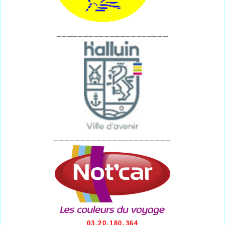
_____________________
______________________
03.20.180.364