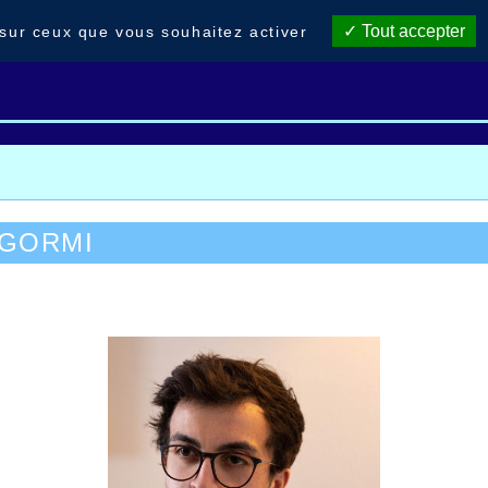
Tout accepter
 sur ceux que vous souhaitez activer
Portraits du club
Foulées H.2025
Meeting 2025
 GORMI