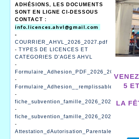
ADHÉSIONS, LES DOCUMENTS
SONT EN LIGNE CI-DESSOUS
CONTACT :
info.licences.ahvl@gmail.com 
-
COURRIER_AHVL_2026_2027.pdf
-
TYPES DE LICENCES ET
CATEGORIES D'AGES AHVL
-
Formulaire_Adhesion_PDF_2026_2027.pdf
VENEZ
-
5 E
Formulaire_Adhesion__remplissable_excel_2
-
fiche_subvention_famille_2026_2027.pdf
LA FÊ
-
fiche_subvention_famille_2026_2027_remplis
-
Attestation_dAutorisation_Parentale.pdf
-