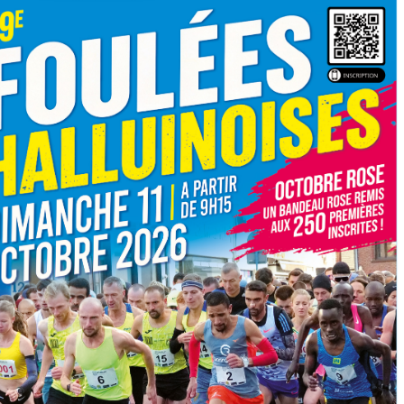
neur_cerfa_15646-
df