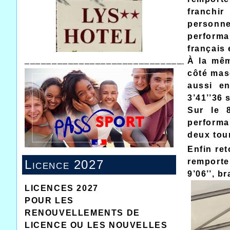
franchir
personn
performa
français
______________________________
À la mêm
côté masc
aussi en
3’41’’36 
Sur le 8
performa
deux tour
Enfin ret
remporte
Licence 2027
9’06’’, b
LICENCES 2027
POUR LES
RENOUVELLEMENTS DE
LICENCE OU LES NOUVELLES