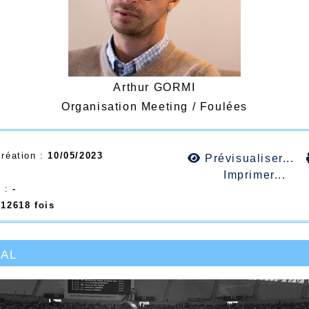
Arthur GORMI
Organisation Meeting / Foulées
création :
10/05/2023
Prévisualiser...
Imprimer...
e :
-
e
12618 fois
ial