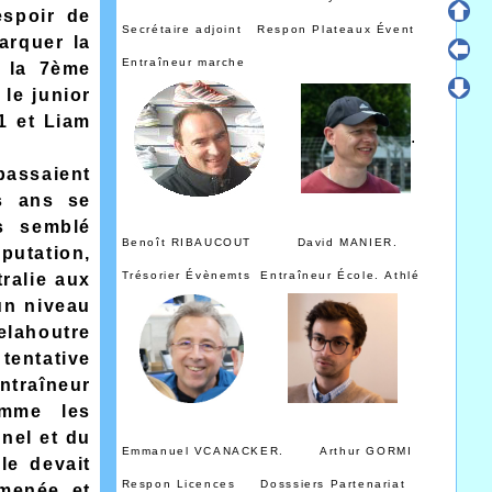
espoir de
Secrétaire adjoint Respon Plateaux Évent
marquer la
Entraîneur marche
 la 7ème
 le junior
1 et Liam
.
passaient
s ans se
s semblé
Benoît RIBAUCOUT
David MANIER.
putation,
Trésorier Évènemts Entraîneur École.
Athlé
ralie aux
un niveau
elahoutre
tentative
entraîneur
omme les
nel et du
Emmanuel VCANACKER. Arthur GORMI
le devait
Respon Licences Dosssiers Partenariat
menée et