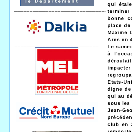
qui étai
_________________________________
terminer 
bonne c
place de 
Maxime D
Ares en 4
___________________________
Le samed
à l’occ
déroula
impacter
regroupa
Etats-Un
digne de
qui au d
_________________________
sous les 
Jean-Ge
précéden
club en 
______________________________
remport