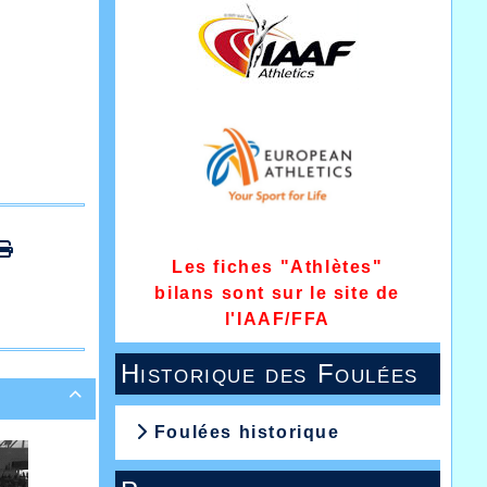
Les fiches "Athlètes"
bilans sont sur le site de
l'IAAF/FFA
Historique des Foulées

Foulées historique