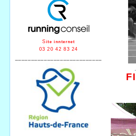
S
ite innternet
03 20 42 83 24
___________________________
F