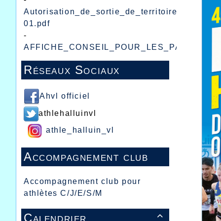
Autorisation_de_sortie_de_territoire_pour_mi
01.pdf
-
AFFICHE_CONSEIL_POUR_LES_PARENTS.p
Réseaux Sociaux
Ahvl officiel
athlehalluinvl
athle_halluin_vl
Accompagnement club
Accompagnement club pour
athlètes C/J/E/S/M
Calendrier
