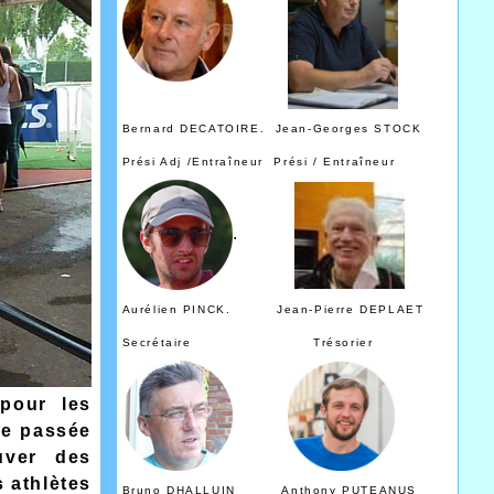
Bernard DECATOIRE. Jean-Georges STOCK
Prési Adj /Entraîneur Prési / Entraîneur
.
Aurélien PINCK. Jean-Pierre DEPLAET
Secrétaire Trésorier
 pour les
ne passée
uver des
s athlètes
Bruno DHALLUIN Anthony PUTEANUS