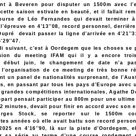
ent à Beveren pour disputer un 1500m avec l’
cette saison estivale en beauté, et il fallait re
ourse de Léo Fernandes qui devait terminer à
l’épreuve en 4’13’’08, record personnel, derrière
upré devait passer la ligne d’arrivée en 4’21’’3
’29’’47.
i suivant, c’est à Oordegem que les choses se 
asion du meeting IFAM qui il y a encore troi
it début juin, le changement de date n’a pa
 l’organisation de ce meeting de très bonne ré
nt un panel de nationalités surprenant, de l’Aust
is, en passant par tous les pays d’Europe avec 
 grandes compétitions internationales, Agathe D
épart pensait participer au 800m pour une ultime 
2 minutes, devait pour finir en accord avec son 
orges Stock, se reporter sur le 1500m c
tes années où elle avait battu son record person
2025 en 4’16’’90, là sur la piste d’Oordegem, el
er sa série au terme d’une course rondement 