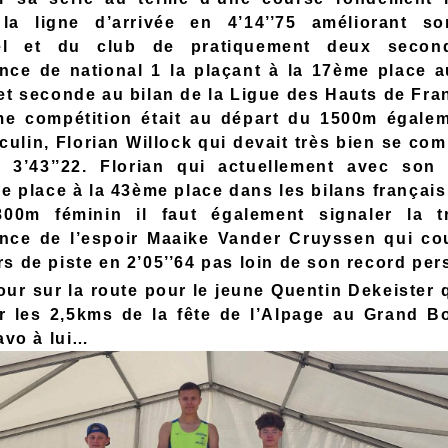
 la ligne d’arrivée en 4’14’’75 améliorant s
el et du club de pratiquement deux secon
nce de national 1 la plaçant à la 17ème place a
 et seconde au bilan de la Ligue des Hauts de Fra
e compétition était au départ du 1500m égale
ulin, Florian Willock qui devait très bien se com
 3’43’’22. Florian qui actuellement avec son
se place à la 43ème place dans les bilans français
00m féminin il faut également signaler la t
nce de l’espoir Maaike Vander Cruyssen qui cou
s de piste en 2’05’’64 pas loin de son record per
our sur la route pour le jeune Quentin Dekeister 
r les 2,5kms de la fête de l’Alpage au Grand B
ravo à lui…