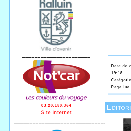
______________________
Date de 
19:18
Catégori
Page lu
Editor
03.20.180.364
Site internet
________________________________