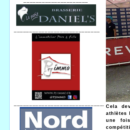
_____________________
____________________________
_______________________________
Cela dev
athlètes
une foi
compétiti