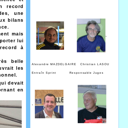
on record
des, une
ux bilans
nce.
ment mais
.
porter lui
 record à
rès belle
Alexandre MAZDELGAIRE Christian LASOU
vrait les
Entraîn Sprint Responsable Juges
sonnel.
qui devait
ornant en
.