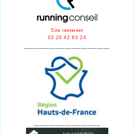
S
ite innternet
03 20 42 83 24
___________________________
_____________________