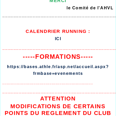
MERCI
le Comité de l'AHVL
_________________________________________
CALENDRIER
RUNNING :
ICI
_________________________________________
-----FORMATIONS-----
https://bases.athle.fr/asp.net/accueil.aspx?
frmbase=evenements
______________________________________________
_________________________________________
ATTENTION
MODIFICATIONS DE CERTAINS
POINTS DU REGLEMENT DU CLUB