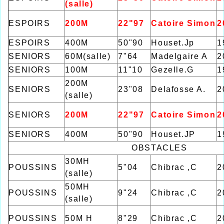
(salle)
ESPOIRS
200M
22"97
Catoire Simon
2
ESPOIRS
400M
50"90
Houset.Jp
1
SENIORS
60M(salle)
7"64
Madelgaire A
2
SENIORS
100M
11"10
Gezelle.G
1
200M
SENIORS
23"08
Delafosse A.
2
(salle)
SENIORS
200M
22"97
Catoire Simon
2
SENIORS
400M
50"90
Houset.JP
1
OBSTACLES
30MH
POUSSINS
5"04
Chibrac ,C
2
(salle)
50MH
POUSSINS
9"24
Chibrac ,C
2
(salle)
POUSSINS
50M H
8"29
Chibrac ,C
2