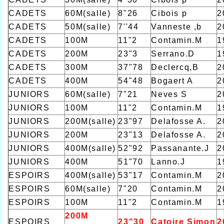
CADETS
60M(salle)
8"26
Cibois p
2
CADETS
50M(salle)
7''44
Vanneste ,b
2
CADETS
100M
11"2
Contamin.M
1
CADETS
200M
23"3
Serrano.D
1
CADETS
300M
37"78
Declercq,B
2
CADETS
400M
54"48
Bogaert A
2
JUNIORS
60M(salle)
7"21
Neves S
2
JUNIORS
100M
11"2
Contamin.M
1
JUNIORS
200M(salle)
23"97
Delafosse A.
2
JUNIORS
200M
23"13
Delafosse A.
2
JUNIORS
400M(salle)
52"92
Passanante.J
2
JUNIORS
400M
51"70
Lanno.J
1
ESPOIRS
400M(salle)
53"17
Contamin.M
2
ESPOIRS
60M(salle)
7"20
Contamin.M
2
ESPOIRS
100M
11"2
Contamin.M
1
200M
ESPOIRS
23"30
Catoire Simon
2