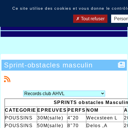
Panneau de gestion des cookies
Ce site utilise des cookies et vous donne le contrô
Tout refuser
Person
Sprint-obstacles masculin
SPRINTS obstacles Masculi
CATEGORIE
EPREUVES
PERFS
NOM
A
POUSSINS
30M(salle)
4"20
Wecxsteen L
2
POUSSINS
50M(salle)
8"70
Delos ,A
2