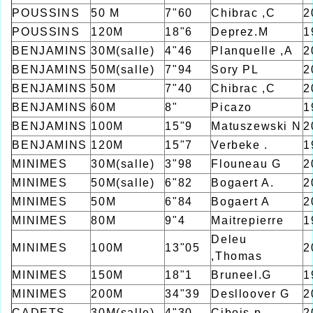
POUSSINS
50 M
7"60
Chibrac ,C
2
POUSSINS
120M
18"6
Deprez.M
1
BENJAMINS
30M(salle)
4"46
Planquelle ,A
2
BENJAMINS
50M(salle)
7"94
Sory PL
2
BENJAMINS
50M
7"40
Chibrac ,C
2
BENJAMINS
60M
8"
Picazo
1
BENJAMINS
100M
15"9
Matuszewski N
2
BENJAMINS
120M
15"7
Verbeke .
1
MINIMES
30M(salle)
3"98
Flouneau G
2
MINIMES
50M(salle)
6"82
Bogaert A.
2
MINIMES
50M
6"84
Bogaert A
2
MINIMES
80M
9"4
Maitrepierre
1
Deleu
MINIMES
100M
13"05
2
,Thomas
MINIMES
150M
18"1
Bruneel.G
1
MINIMES
200M
34"39
Deslloover G
2
CADETS
30M(salle)
4"30
Cibois p
2