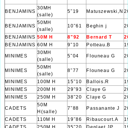
30MH
BENJAMINS
5"19
Matuszewski,N
2
(salle)
50MH
BENJAMINS
10"61
Beghin j
2
(salle)
BENJAMINS
50M H
8"92
Bernard T
2
BENJAMINS
60M H
9"10
Potteau.B
1
30MH
MINIMES
5"04
Flouneau G
2
(salle)
50MH
MINIMES
8"77
Flouneau G
2
(salle)
MINIMES
100M H
15"10
Ballois.R
1
MINIMES
200M H
29"93
Claye G
2
MINIMES
250M H
38"20
Claye G
2
50M
CADETS
7"88
Passanante J
2
H(salle)
CADETS
110M H
19"86
Ribaucourt.A
1
CADETS
250M H
35"20
Deplaet.JP
1