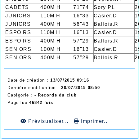
CADETS
400M H
71"74
Sory PL
2
JUNIORS
110M H
16"33
Casier.D
1
JUNIORS
400M H
56"43
Ballois.R
2
ESPOIRS
110M H
16"13
Casier.D
1
ESPOIRS
400M H
57"29
Ballois.R
2
SENIORS
100M H
16"13
Casier.D
1
SENIORS
400M H
57"29
Ballois.R
2
Date de création :
13/07/2015 09:16
Dernière modification :
20/07/2015 08:50
Catégorie :
- Records du club
Page lue
46842 fois
Prévisualiser...
Imprimer...