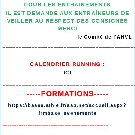
POUR LES ENTRAÎNEMENTS
IL EST DEMANDE AUX ENTRAÎNEURS DE
VEILLER AU RESPECT DES CONSIGNES
MERCI
le Comité de l'AHVL
_________________________________________
CALENDRIER
RUNNING :
ICI
_________________________________________
-----FORMATIONS-----
https://bases.athle.fr/asp.net/accueil.aspx?
frmbase=evenements
______________________________________________
_________________________________________