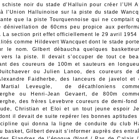
schiste noir du stade d’Halluin pour créer l’UH A
 à l’Union Halluinoise sur la piste du stade Wancq
irante que la piste Tourquennoise qui ne comptait
 dénivellation de 60cms peu propice aux perfor
 La section prit effet officiellement le 29 avril 195
lités comme Hildevert Wancquet dont le stade porte
ur le nom. Gilbert débaucha quelques basketteur
ers la piste. Il devait s’occuper de tout ce b
ant des coureurs de 100m et sauteurs en longue
Duitchaever ou Julien Lanoo, des coureurs de d
lexandre Faidherbe, des lanceurs de javelot et 
Martial Leveugle, de décathloniens comm
erghe ou Henri-Jean Gevaert, de 800m comm
rghe, des frères Levebvre coureurs de demi-fond
ude, Christian et Eloi et un tout jeune espoir J
dont il devait de suite repérer les bonnes aptitudes
scipline qui donna la ligne de conduite du club Ha
u basket, Gilbert devait s’informer auprès des entra
 des Flandres de l’époque (Nord / Pas de Calais