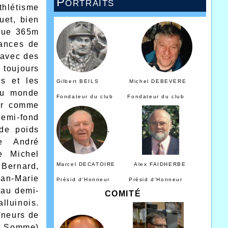
Portraits
thlétisme
uet, bien
 que 365m
mances de
4 avec des
 toujours
s et les
Gilbert BEILS Michel DEBEVERE
eau monde
Fondateur du club Fondateur du club
ur comme
emi-fond
de poids
.
e André
e Michel
Marcel DECATOIRE Alex FAIDHERBE
 Bernard,
ean-Marie
Présid d'Honneur Présid d'Honneur
 au demi-
COMITÉ
lluinois.
îneurs de
 / Somme)