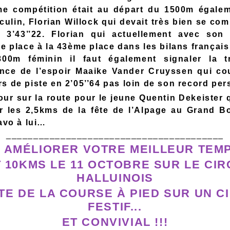
e compétition était au départ du 1500m égale
neur_cerfa_15646-
ulin, Florian Willock qui devait très bien se com
 3’43’’22. Florian qui actuellement avec son
se place à la 43ème place dans les bilans français
df
00m féminin il faut également signaler la t
nce de l’espoir Maaike Vander Cruyssen qui cou
s de piste en 2’05’’64 pas loin de son record per
our sur la route pour le jeune Quentin Dekeister 
r les 2,5kms de la fête de l’Alpage au Grand B
ravo à lui…
________________________________________
 AMÉLIORER VOTRE MEILLEUR TEM
T 10KMS LE 11 OCTOBRE SUR LE CIR
HALLUINOIS
TE DE LA COURSE À PIED SUR UN C
FESTIF...
ET CONVIVIAL !!!