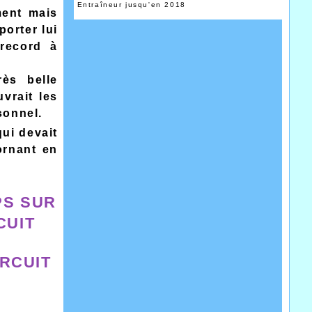
Entraîneur jusqu'en 2018
ment mais
porter lui
 record à
rès belle
vrait les
sonnel.
qui devait
ornant en
PS SUR
CUIT
IRCUIT