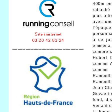
400m en 
rattaché
plus att
avec une
l’époque.
personna
S
ite innternet
à ce jo
03 20 42 83 24
emmena v
___________________________
compren
Hubert 
comme A
comme 
Rampelb
Rampelbe
Jean-Cla
Gevaert 
fond, di
Venant d
la ligue