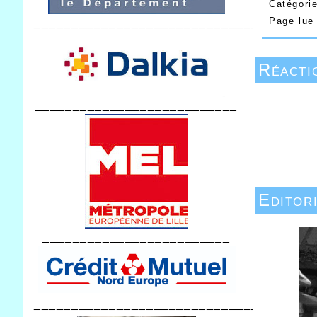
Catégori
Page lu
_________________________________
Réacti
___________________________
Editor
_________________________
______________________________