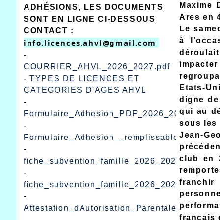
Maxime D
ADHÉSIONS, LES DOCUMENTS
Ares en 4
SONT EN LIGNE CI-DESSOUS
Le samed
CONTACT :
à l’occ
info.licences.ahvl@gmail.com 
déroula
-
impacter
COURRIER_AHVL_2026_2027.pdf
regroupa
-
TYPES DE LICENCES ET
Etats-Un
CATEGORIES D'AGES AHVL
digne de
-
qui au d
Formulaire_Adhesion_PDF_2026_2027.pdf
sous les 
-
Jean-Ge
Formulaire_Adhesion__remplissable_excel_2
précéden
-
club en 
fiche_subvention_famille_2026_2027.pdf
remport
-
franchir
fiche_subvention_famille_2026_2027_remplis
personn
-
performa
Attestation_dAutorisation_Parentale.pdf
français
-