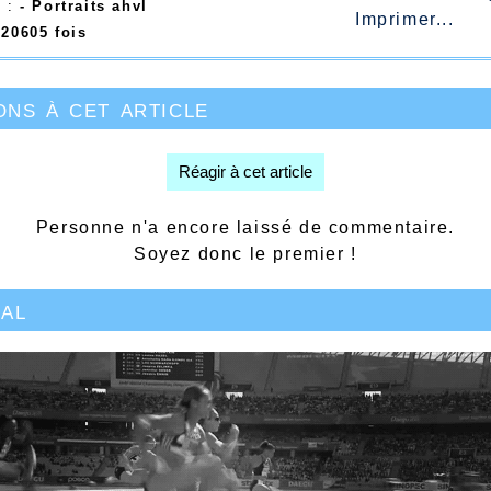
e :
- Portraits ahvl
Imprimer...
e
20605 fois
ons à cet article
Réagir à cet article
Personne n'a encore laissé de commentaire.
Soyez donc le premier !
ial