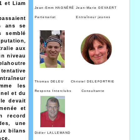
1 et Liam
Jean-Emm HAGNÉRÉ Jean-Marie GEVAERT
Partenariat Entraîneur jeunes
passaient
s ans se
s semblé
putation,
ralie aux
un niveau
elahoutre
tentative
entraîneur
Thomas DELEU Christel DELEFORTRIE
omme les
Respons Interclubs Consultante
nel et du
le devait
menée et
on record
des, une
ux bilans
Didier LALLEMAND
nce.