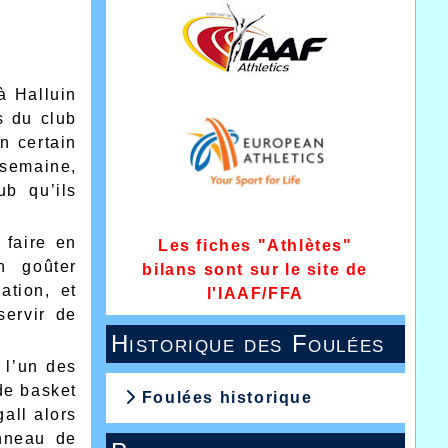
 à Halluin
s du club
n certain
 semaine,
b qu’ils
 faire en
Les fiches "Athlètes"
n goûter
bilans sont sur le site de
ation, et
l'IAAF/FFA
servir de
Historique des Foulées
 l’un des
 de basket
Foulées historique
all alors
anneau de