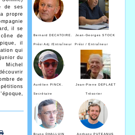
e de ses
a propre
compagnie
rd, il se
’icône de
Bernard DECATOIRE. Jean-Georges STOCK
pique, il
Prési Adj /Entraîneur Prési / Entraîneur
ation qui
junior du
.
 Michel
découvrir
nombre de
Aurélien PINCK. Jean-Pierre DEPLAET
pétitions
’époque,
Secrétaire Trésorier
Bruno DHALLUIN Anthony PUTEANUS