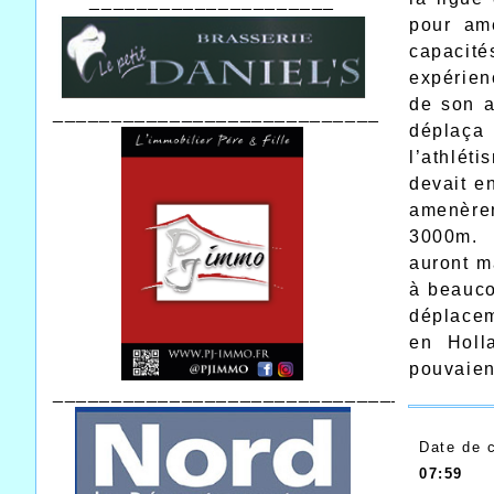
_____________________
pour am
capacit
expérien
de son a
____________________________
déplaça 
l’athlét
devait e
amenèren
3000m.
auront m
à beauco
déplacem
en Holl
pouvaien
_______________________________
Date de 
07:59