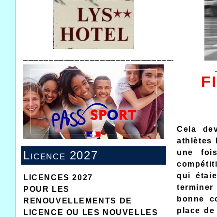
______________________________
F
Cela dev
athlètes
une foi
Licence 2027
compétiti
qui étai
LICENCES 2027
terminer 
POUR LES
bonne c
RENOUVELLEMENTS DE
place de 
LICENCE OU LES NOUVELLES