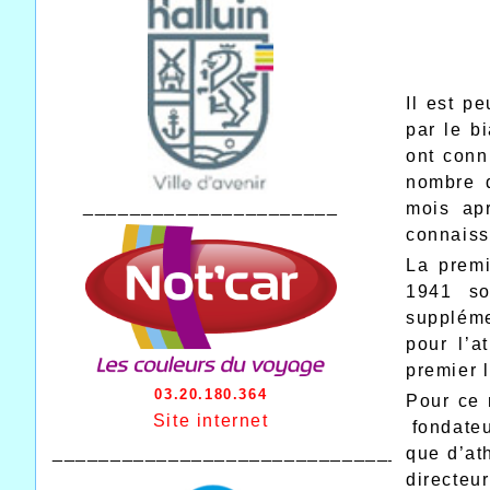
Il est pe
par le b
ont conn
nombre d
______________________
mois ap
connaiss
La premi
1941 so
suppléme
pour l’a
premier 
03.20.180.364
Pour ce 
Site internet
fondateur
________________________________
que d’at
directeu