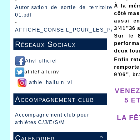
À la mêm
Autorisation_de_sortie_de_territoire_pour_mi
côté masc
01.pdf
aussi en
-
3’41’’36 
AFFICHE_CONSEIL_POUR_LES_PARENTS.p
Sur le 8
Réseaux Sociaux
performa
deux tour
Enfin ret
Ahvl officiel
remporte
athlehalluinvl
9’06’’, b
athle_halluin_vl
VENEZ
Accompagnement club
5 E
Accompagnement club pour
LA FÊ
athlètes C/J/E/S/M
Calendrier
