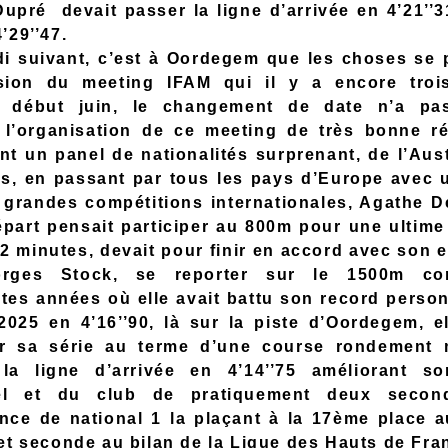
upré devait passer la ligne d’arrivée en 4’21’’3
’29’’47.
i suivant, c’est à Oordegem que les choses se 
asion du meeting IFAM qui il y a encore troi
it début juin, le changement de date n’a pa
 l’organisation de ce meeting de très bonne ré
nt un panel de nationalités surprenant, de l’Aust
is, en passant par tous les pays d’Europe avec 
 grandes compétitions internationales, Agathe D
épart pensait participer au 800m pour une ultime 
2 minutes, devait pour finir en accord avec son 
orges Stock, se reporter sur le 1500m c
026_2027.xls
tes années où elle avait battu son record person
2025 en 4’16’’90, là sur la piste d’Oordegem, el
er sa série au terme d’une course rondement 
 la ligne d’arrivée en 4’14’’75 améliorant s
sable_word.docx
el et du club de pratiquement deux secon
nce de national 1 la plaçant à la 17ème place a
 et seconde au bilan de la Ligue des Hauts de Fra