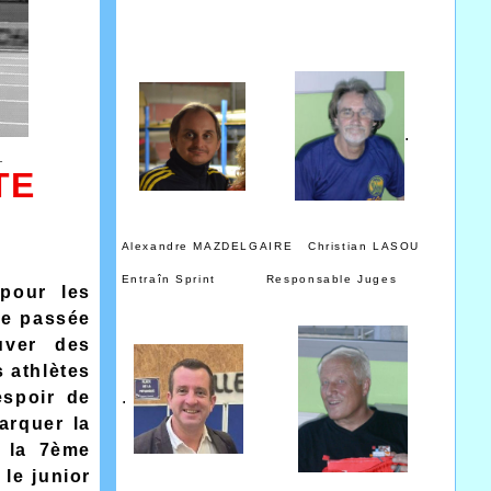
.
_
TE
Alexandre MAZDELGAIRE Christian LASOU
Entraîn Sprint Responsable Juges
 pour les
ne passée
uver des
s athlètes
espoir de
.
marquer la
 la 7ème
 le junior