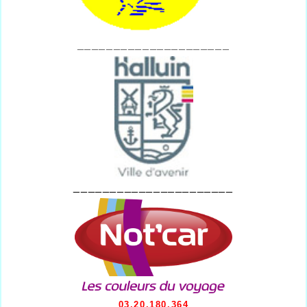
_____________________
______________________
03.20.180.364