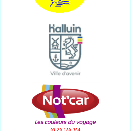
_____________________
______________________
03.20.180.364