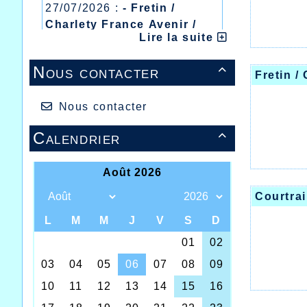
27/07/2026 :
- Fretin /
Charlety France Avenir /
Lire la suite
Heusden Zolder
20/07/2026 :
- Courtrai /
Nous contacter

Mont des Cats
Fretin /
13/07/2026 :
- Lyon /
Meeting Abeilles /
Nous contacter
Régionaux /
Calendrier

Courtrai