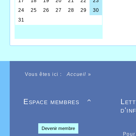
La bonn
Vous êtes ici :
Accueil
»
organis
réussi 
s’impos
réalisa
Espace membres
Let

devait 
puisque
d'in
mal, et
se trad
ELE
Devenir membre
Pour