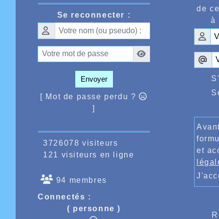
de ce
Se reconnecter :
à 
Inconte
les col
de Fran
avec un
particu
et où le
beaucou
S
Envoyer
Une pet
S
revenir
[ Mot de passe perdu ?
forme e
]
possible
jours d
Avant
très im
formu
vétéran
3726078 visiteurs
messie
et ac
121 visiteurs en ligne
égaleme
légal
Vanhave
J'ac
94 membres
Connectés :
( personne )
R