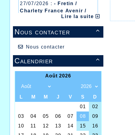
27/07/2026 :
- Fretin /
Charlety France Avenir /
Lire la suite
Heusden Zolder
20/07/2026 :
- Courtrai /
Nous contacter

Mont des Cats
13/07/2026 :
- Lyon /
Meeting Abeilles /
Nous contacter
Régionaux /
Calendrier
