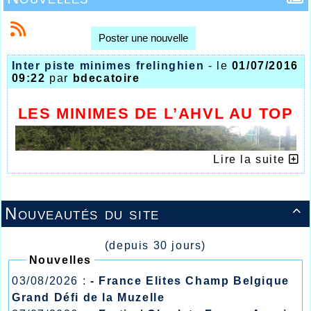
Poster une nouvelle
Inter piste minimes frelinghien
- le
01/07/2016
09:22
par
bdecatoire
LES MINIMES DE L’AHVL AU TOP
Lire la suite
Nouveautés du site

(depuis 30 jours)
Nouvelles
03/08/2026 :
- France Elites Champ Belgique
RELAIS MINIMES FILLES AHVL
Grand Défi de la Muzelle
C’est à St Quentin qu’avaient rendez-vous