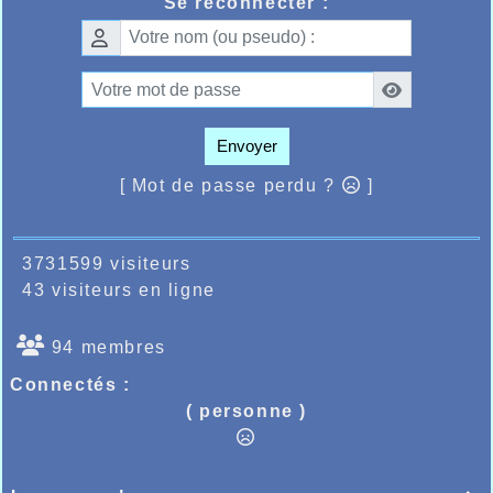
Se reconnecter :
scratch, alors que sur la même distance
Arnaud Lamarcq terminait 11, Gregory
ème
ème
Fremaux 16
, Ludovic Puype 19
,
ème
ère
Peggy Rodrigues 43
au scratch et 1
master 1 femme, Timothé Vanoverberghe
ème
ème
60
et 3
minime. Sur 10kms, Arnaud
ème
ème
Lamarcq récidivait terminant 20
et 10
master 1 en 38.24, Bruno Allard terminait en
Envoyer
ème
ème
38.35, 25
et 11
master 1.
[ Mot de passe perdu ?
]
3731599 visiteurs
43 visiteurs en ligne
94 membres
Connectés :
( personne )