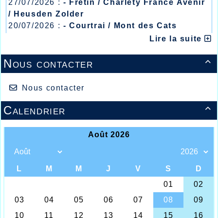
27/07/2026 :
- Fretin / Charlety France Avenir
/ Heusden Zolder
20/07/2026 :
- Courtrai / Mont des Cats
13/07/2026 :
- Lyon / Meeting Abeilles /
Lire la suite
Régionaux /
Nous contacter

Nous contacter
Calendrier
Les semaines se suivent mais

heureusement ne se ressemblent pas et, si
la finale des interclubs du précédent week-
end avait laissé les athlètes Halluinois sur
leur fin, il n’en est pas de même en cette fin
de mois de mai où une fois de plus
quelques records du club sont tombés.
Sans doute le plus prestigieux, celui du
800m féminin où pour la première fois de
son existence le club d’athlétisme d’Halluin
a vu une fille descendre sous les 2’10 au
800m, entrer dans la « cour des grandes »
et se retrouver en tête des bilans nationaux