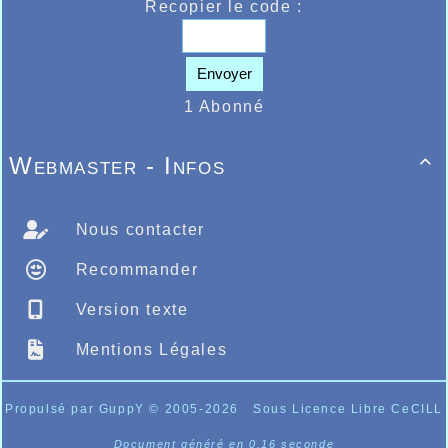
les 19m78 au lancer de marteau de Matthieu
Recopier le code :
Jauquet, les 12.13 sur 100m de Sébastien
Neves, chez les filles la cadette Marie
Hanoire 2.51.73 sur 800m.
Envoyer
LES JEUNES A L’HONNEUR
1 Abonné
Le même samedi les plus jeunes étaient en
déplacement à Maubeuge pour leur
championnat Départemental, et là également
Webmaster - Infos
il devait y avoir de très belles performances

et pas moins de 4 records du club
améliorés.
Dans un premier temps la petite perle du
Nous contacter
sprint Halluinois Mariam Oularé qui devait
améliorer le record du club minime sur 100m
Recommander
où elle remportait l’épreuve en 12.53,
l’ancien record était détenu par Juliette
Spanhove depuis l’année dernière en 13.13,
Version texte
Mariam lançait le poids à 9m42 et sautait
3m67 en longueur. Belle prestation
Mentions Légales
également d’Agathe Penet sur 80m haies
où elle améliorait son propre record du club
qui était de 12.96 établi l’an dernier, elle
Propulsé par GuppY
© 2005-2026
Sous Licence Libre CeCILL
devait réaliser 12.73, mais également 4m37
en longueur et 1m37 en hauteur. Pour
Document généré en 0.16 seconde