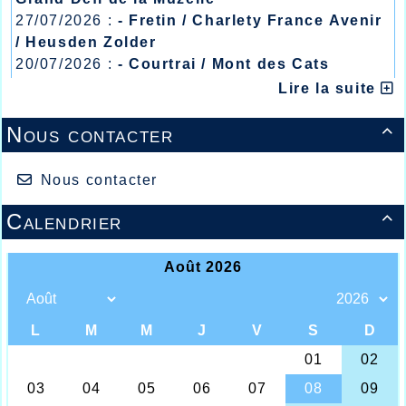
27/07/2026 :
- Fretin / Charlety France Avenir
/ Heusden Zolder
20/07/2026 :
- Courtrai / Mont des Cats
13/07/2026 :
- Lyon / Meeting Abeilles /
Lire la suite
Régionaux /
Nous contacter

Nous contacter
Calendrier

Après vérification des résultats des championnats
Interrégionaux minimes qui se sont déroulés à Reims
ce week-end, il a été constaté que la jeune minime
Agathe Penet s'est octroyée le record du Nord du 50m
haies minime fille que détenait depuis 2015 la
sociétaire du Lille Métropole Athlétisme Fioana Lopez
Castellanos avec 7.71 réalisé à Nogent sur Oise,
Agathe quant à elle devait réaliser 7.64 en série de
qualification et ainsi établir un nouveau record
départemental.
Un grand bravo à cette jeune athlète pleine de talent et