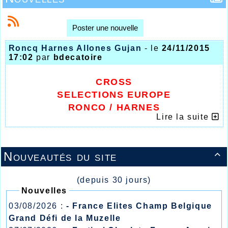
Poster une nouvelle
Roncq Harnes Allones Gujan
- le
24/11/2015
17:02
par
bdecatoire
CROSS
SELECTIONS EUROPE
RONCQ / HARNES
Lire la suite
LES JAUNES ET BLEUS SUR TOUS LES
FRONTS
Nouveautés du site

(depuis 30 jours)
Nouvelles
03/08/2026 :
- France Elites Champ Belgique
Grand Défi de la Muzelle