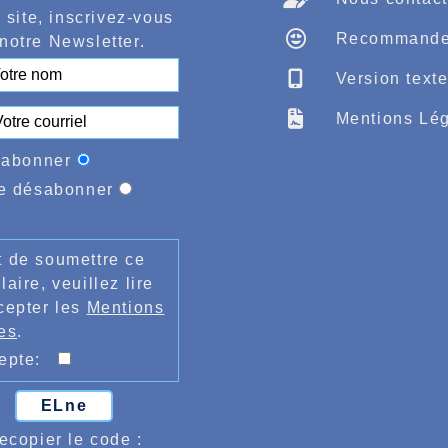
 site, inscrivez-vous
Recommande
notre Newsletter.
Version text
Mentions Lég
'abonner
e désabonner
 de soumettre ce
laire, veuillez lire
cepter les
Mentions
es
.
cepte:
ELne
ecopier le code :