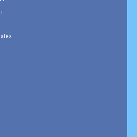
r
e
ales