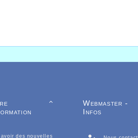
ème
 néanmoins mettre en avant la 20
place du soc
s. Il faut savoir que Jean-Pierre Robert adepte 
0kms de Millau qu’il avait effectué en 18h51.
pas !!!
d bravo à Jean-Pierre.
tre
Webmaster -

formation
Infos
 avoir des nouvelles
Nous contact