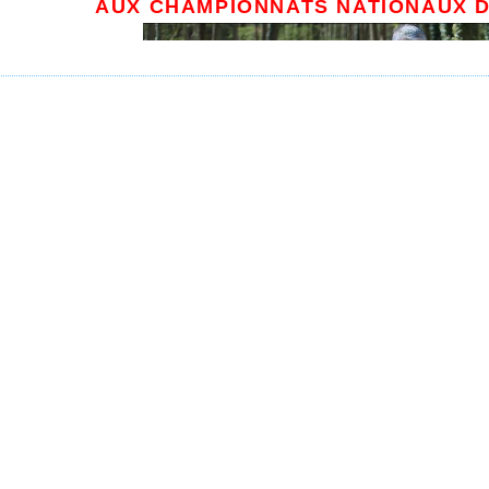
AUX CHAMPIONNATS NATIONAUX 
à Notre Dame de Mont en Vendée le 10 octob
nnats nationaux de marche nordique, discipline d
tes, 25000 actuellement en France et, bien 
oises du 10 octobre dernier, la performance du s
un peu sous silence face à l’énormité de la situa