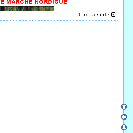
DE MARCHE NORDIQUE
Lire la suite
re que se sont déroulés les premiers
e l’athlétisme qui compte de plus en plus
occupé par l’organisation des Foulées
ociétaire de l’AHVL Jean-Pierre Robert est
tion des Foulées 2015.