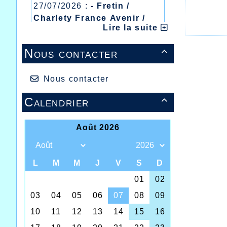
27/07/2026 :
- Fretin /
Charlety France Avenir /
Lire la suite
Heusden Zolder
20/07/2026 :
- Courtrai /
Nous contacter

Mont des Cats
13/07/2026 :
- Lyon /
Meeting Abeilles /
Nous contacter
Régionaux /
Calendrier

C’est 
champio
d’adep
Halluin
passée 