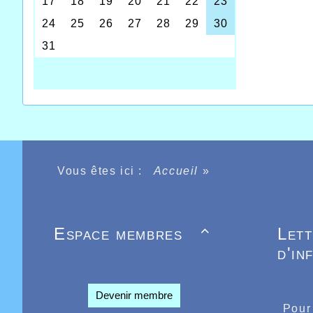
Il faut
parcour
aux 10
compte 
Un gran
Vous êtes ici :
Accueil
»
Espace membres
Let

d'in
Devenir membre
Pour