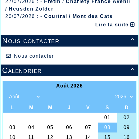
27/07/2026 :
- Fretin / Charlety France Avenir
/ Heusden Zolder
20/07/2026 :
- Courtrai / Mont des Cats
13/07/2026 :
- Lyon / Meeting Abeilles /
Lire la suite
Régionaux /
Nous contacter

Nous contacter
Calendrier

Une entre saison pleine de bonnes
surprises pour l’espoir Halluinois Thomas