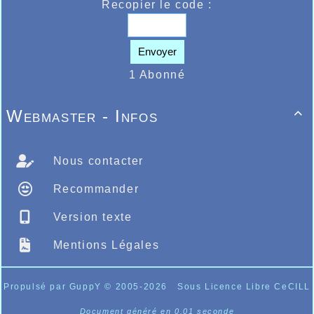
jaunes et bleus, les championnats de France
Recopier le code :
Espoirs à Tomblaine en Lorraine les 25 et 26
juillet où Célia Haquette et Delphine Méloni
seront au départ du 5000m féminin et Thomas
Envoyer
Deleu sur la ligne de départ du 1500m.
1 Abonné
Webmaster - Infos

Nous contacter
Recommander
Version texte
Mentions Légales
Propulsé par GuppY
© 2005-2026
Sous Licence Libre CeCILL
Document généré en 0.01 seconde