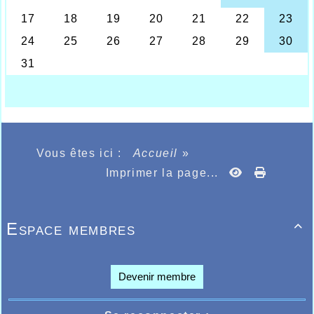
également 62.89 pour Melissa Marques sur
400m toujours, nouveau record personnel
également pour Eponine Deribreu sur 100m en
13.55, le fabuleux retour d’Alexandre
Ribaucourt sur le 3000m en 8.43.48, un peu
devant son camarade d’entraînement Léo
Crowet 8.48.68, puis 8.58.31 pour Salim
Bouaoud, 9.17.75 pour Souleiman Oulad
Moussa et 9.27.09 pour Najib Temouchi. Belle
prestation également et retour à son niveau de
Thomas Deleu sur 800m en 1.52.56, Romain
Baert 2.01.48, Lucas Meirhaeghe 2.09.48,
Vous êtes ici :
Accueil
»
William Vanacker le cadet 2.12.57 et toujours
sur 800m le vétéran Kurt Engelbert qui
Imprimer la page...
participera aux championnats du Monde
vétérans à Lyon en Août prochain en 2.15.50,
il fallait également remarquer sur la piste Jean
Wadoux du stade Wancquet les 5.02.15 de
Espace membres

Célia Haquette sur 1500m et les 5.21.85
d’Alysson Pronine, aussi sur 100m masculin
Sébastien Neves 11.97, Quentin Soldera 12.26
et Jules Bompard 13.76. Une soirée
Devenir membre
d’athlétisme que tous les spécialistes ont
qualifié d’exceptionnelle, pari gagné pour le
comité de l’AHVL.