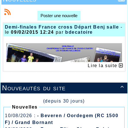
Poster une nouvelle
Demi-finales France cross Départ Benj salle
-
le
09/02/2015 12:24
par
bdecatoire
Lire la suite
Nouveautés du site

(depuis 30 jours)
2 TITRES  3 PODIUMS  8 QUALIFIES
Nouvelles
10/08/2026 :
- Beveren / Oordegem (RC 1500
POUR LES CHAMPIONNATS DE FRANCE
DE CROSS-COUNTRY
F) / Grand Bornant