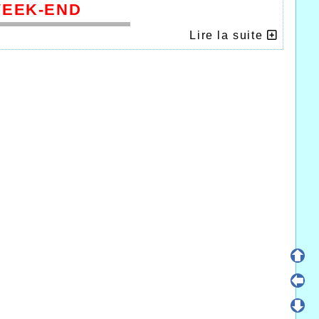
WEEK-END
Lire la suite
er
onaux en salle ce dimanche 1
février à Lille
 des championnats de France dans la salle de
ords de l’AHVL sont tombés durant ces deux
u 50m que Juliette Spanhove a amélioré en