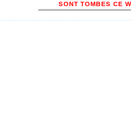
SONT TOMBES CE 
s jeunes minimes il y avait les championnats Régi
ue pour les adultes il s’agissait des demi-finales
sur Oise le même jour, et pas moins de quatre rec
ions.
s jeunes dans un premier temps avec le record d