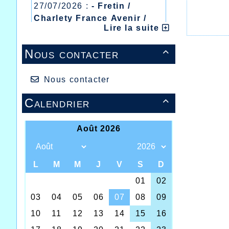
27/07/2026 :
- Fretin /
Charlety France Avenir /
Lire la suite
Heusden Zolder
20/07/2026 :
- Courtrai /
Nous contacter

Mont des Cats
13/07/2026 :
- Lyon /
Meeting Abeilles /
Nous contacter
Régionaux /
Calendrier

Pour le
alors q
Nogent 
compétit
Chez le