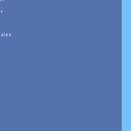
r
e
ales