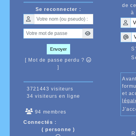
de ce
Se reconnecter :
à 
S
Envoyer
S
[ Mot de passe perdu ?
]
Avant
formu
3721443 visiteurs
et ac
34 visiteurs en ligne
légal
J'ac
94 membres
Connectés :
( personne )
R