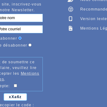
 site, inscrivez-vous
Recommande
notre Newsletter.
Version text
Mentions Lég
'abonner
e désabonner
 de soumettre ce
laire, veuillez lire
cepter les
Mentions
es
.
cepte:
xXa6z
ecopier le code :