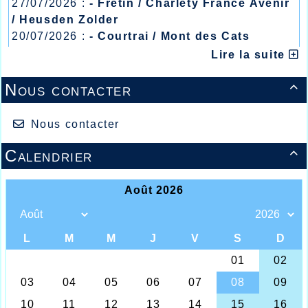
27/07/2026 :
- Fretin / Charlety France Avenir
/ Heusden Zolder
20/07/2026 :
- Courtrai / Mont des Cats
13/07/2026 :
- Lyon / Meeting Abeilles /
Lire la suite
Régionaux /
Nous contacter

Grande fête du cross-country ce dimanche 25
Nous contacter
janvier 2015 à Fourmies dans le bas du
Département qui accueillait le championnat
Régional, étape de la demi-finale des
Calendrier

Championnats de France qui demandera le
week-end du 7 et 8 février prochain de se
déplacer bien plus loin plus exactement à
Chateauvillain en Haute Marne près de
Chaumont obligeant les athlètes Halluinois à
se déplacer sur deux jours afin de donner le
maximum de chances aux prétendants des
qualifications aux Championnats de France du
er
1
mars aux Mureaux en Région Parisienne.
Tous étaient donc conviés à Fourmies des
Benjamins aux Vétérans, et il y avait quelques
70 athlètes Halluinois qui firent le