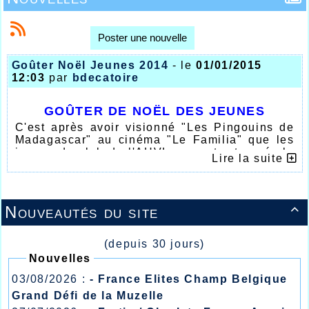
Poster une nouvelle
Goûter Noël Jeunes 2014
- le
01/01/2015
12:03
par
bdecatoire
GOÛTER DE NOËL DES JEUNES
C'est après avoir visionné "Les Pingouins de
Madagascar" au cinéma "Le Familia" que les
jeunes du club de l'AHVL se sont retrouvés le
Lire la suite
samedi 27 décembre au stade Wancquet au
club house pour un goûter où les jeunes du
club d'Athlétisme d'Halluin avaient apporté un
petit cadeau au profit des enfants des Restos
Nouveautés du site

du Coeur, un moment de partage et de
convivialité qui fait honneur au club
d'Athlétisme Halluinois.
(depuis 30 jours)
Nouvelles
03/08/2026 :
- France Elites Champ Belgique
Grand Défi de la Muzelle