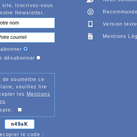
 site, inscrivez-vous
Recommande
notre Newsletter.
Version text
Mentions Lég
'abonner
e désabonner
 de soumettre ce
laire, veuillez lire
cepter les
Mentions
es
.
cepte:
n49aK
ecopier le code :