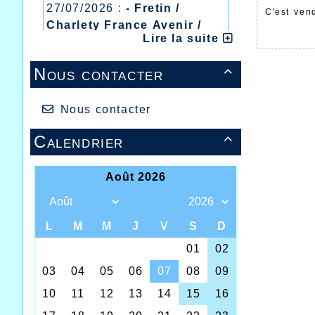
27/07/2026 :
- Fretin /
C'est vend
Charlety France Avenir /
l'honneur 
Lire la suite
Heusden Zolder
L'AHVL fa
20/07/2026 :
- Courtrai /
Nous contacter
au collect

Mont des Cats
Agathe de
13/07/2026 :
- Lyon /
Meeting Abeilles /
Nous contacter
2ème plac
Régionaux /
C'était un
Calendrier

tout un e
gravitent 
Un grand 