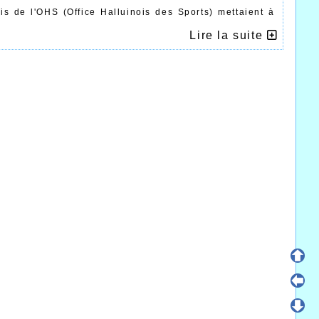
ais de l'OHS (Office Halluinois des Sports) mettaient à
 par équipe.
Lire la suite
pionne de France cadette du 800m Agathe Delahoutre, et
 le club en Nationale 3.
monde de Boxe Taï et prendre, à juste titre, une belle
rche d'un podium très convoité.
stifient de par leurs performances, mais également pour
rs, juges et bénévoles ainsi que toutes personnes qui