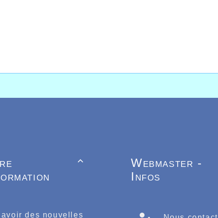
tre
Webmaster -

formation
Infos
 avoir des nouvelles
Nous contact