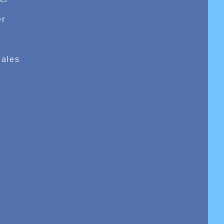
r
e
ales