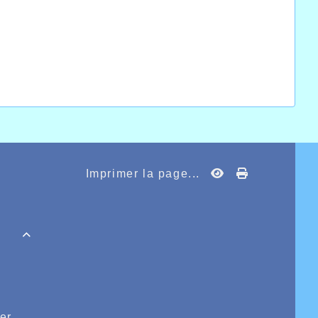
Imprimer la page...

er