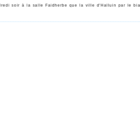
redi soir à la salle Faidherbe que la ville d'Halluin par le bi
à l'occasion d'une réception les meilleurs sportifs individuels et
isait partie des nominés, sur le plan individuel par notre cham
if de par l'équipe des interclubs qui devait faire monter en 2014
vait se faire devancer sur le podium par le jeune champion du 
e, tandis que l'équipe interclubs pouvait monter sur la 3ème ma
e belle forme de reconnaissance pour les athlètes certes qui ju
nsemble passant de l'équipe dirigeante de l'AHVL aux entraineu
de près ou de loin autour du club.
merci à tous.