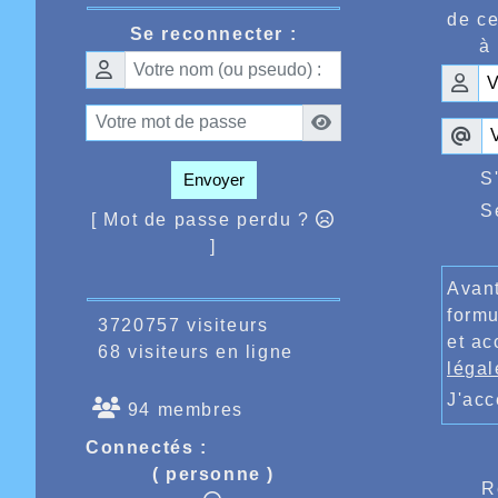
de ce
Se reconnecter :
à 
S
Envoyer
S
[ Mot de passe perdu ?
]
Avant
formu
3720757 visiteurs
et ac
68 visiteurs en ligne
légal
J'ac
94 membres
Connectés :
( personne )
R