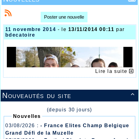
Poster une nouvelle
11 novembre 2014
- le
13/11/2014 00:11
par
bdecatoire
Lire la suite
Nouveautés du site

(depuis 30 jours)
Nouvelles
Un Thomas DELEU (à gauche) apparemment
03/08/2026 :
- France Elites Champ Belgique
satisfait
Grand Défi de la Muzelle
UN 11 NOVEMBRE ACTIF POUR QUELQUES