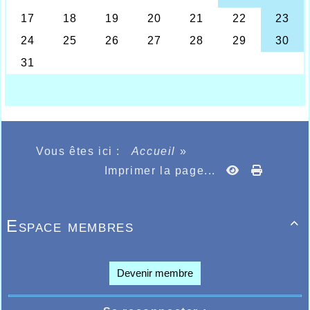
au classement global et pour sa première
expérience Guillaume Desimpelaere 3h48.27
ème
et passer la ligne d’arrivée en 155
position.
Un bon nombre d’athlètes de l’AHVL se
retrouveront le dimanche 16 novembre chez
leurs voisins de Roncq au Bois Leurent pour
ce qui devient le traditionnel cross-country du
JAR.
Vous êtes ici :
Accueil
»
Imprimer la page...
Espace membres

Devenir membre