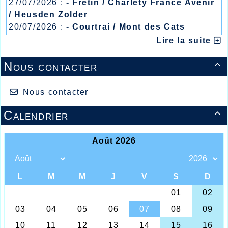
27/07/2026 :
- Fretin / Charlety France Avenir
/ Heusden Zolder
20/07/2026 :
- Courtrai / Mont des Cats
13/07/2026 :
- Lyon / Meeting Abeilles /
Lire la suite
Régionaux /
Nous contacter

Nous contacter
Calendrier

A suivre ce week-end les championnats de