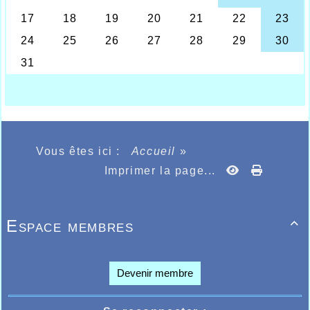
France des 100kms à Theillay dans le centre
où notre toujours jeune vétéran femme
Pascale Monnier prendra le départ ce
samedi 30 août 2014 à 6h30...... une bonne
manière de terminer les vacances 2014 !!!
Bon courage et bonne chance à Pascale.
Pouvez suivre sa progression sur facebook
au fur et à mesure.
Allez Go Go Go !!!
Vous êtes ici :
Accueil
»
Imprimer la page...
Espace membres

Devenir membre