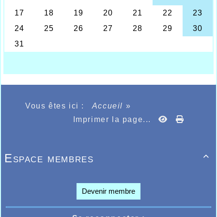
France sur 800m et 1500m cet été qui courait
ème
sur le 1500m en 4.45.75, 7
de sa course.
Victoire de Sébastien Neves de sa série sur
ème
400m en 58.52, 3
de sa série du 1500m en
4.15.86 pour Soulaiman Oulad Moussa, enfin
toujours sur la même soirée les 15.53.70
d’Anthony Puteanus sur 5000m tard dans la
nuit en fin de meeting victime de son succès
par une participation gargantuesque.
A noter également le 21 juillet dernier les
8.27.27 de Thomas Deleu sur 3000m au
meeting de Gand, record personnel.
Vous êtes ici :
Accueil
»
Imprimer la page...
Espace membres

Devenir membre