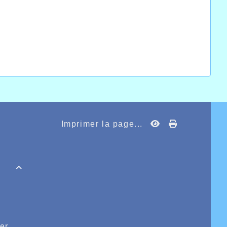
Imprimer la page...

er