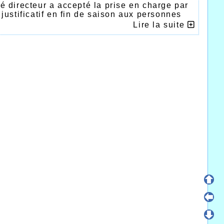
 directeur a accepté la prise en charge par
ustificatif en fin de saison aux personnes
oute de 10km minimum. Pour les intéressés
Lire la suite
€ viendront en déduction de leur cotisation