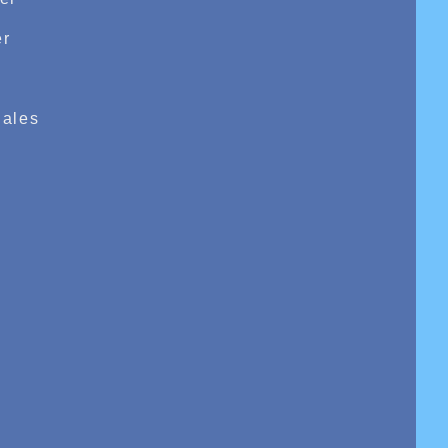
r
e
ales