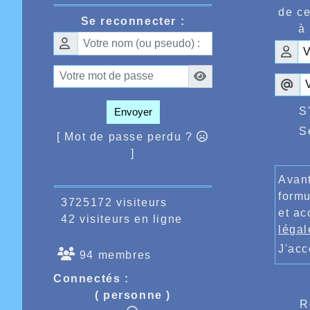
de ce
Se reconnecter :
à 
S
Envoyer
S
[ Mot de passe perdu ?
]
Avant
formu
3725172 visiteurs
et ac
42 visiteurs en ligne
légal
J'ac
94 membres
Connectés :
( personne )
R