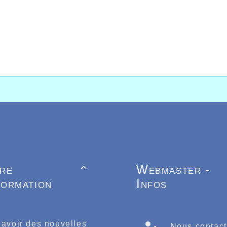
tre
Webmaster -

formation
Infos
 avoir des nouvelles
Nous contact