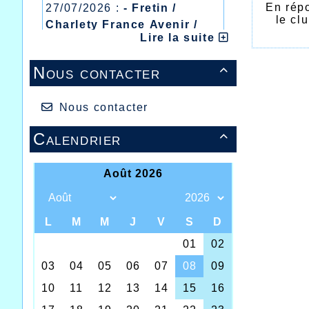
En répo
27/07/2026 :
- Fretin /
le cl
Charlety France Avenir /
ayant
Lire la suite
Heusden Zolder
renou
20/07/2026 :
- Courtrai /
Nous contacter

Mont des Cats
13/07/2026 :
- Lyon /
Meeting Abeilles /
Nous contacter
Régionaux /
Calendrier
