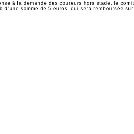
nse à la demande des coureurs hors stade, le comité
ub d’une somme de 5 euros qui sera remboursée sur j
 participé au cours de la saison à une course sur r
velant leur licence pour la saison 2014  2015 les 5
annuelle.