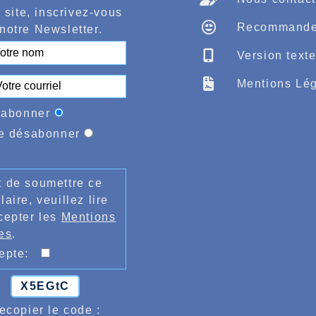
 site, inscrivez-vous
Recommande
notre Newsletter.
Version text
Mentions Lég
'abonner
e désabonner
 de soumettre ce
laire, veuillez lire
cepter les
Mentions
es
.
cepte:
X5EGtC
ecopier le code :