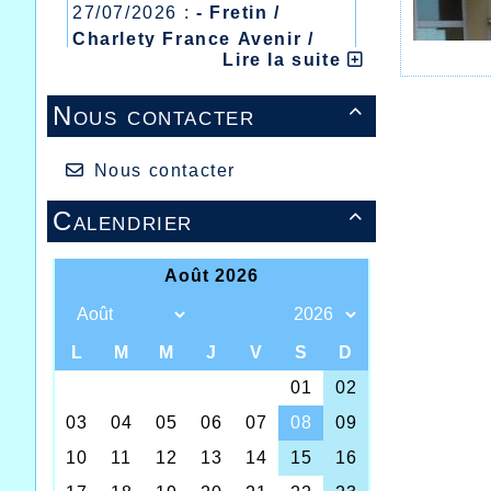
27/07/2026 :
- Fretin /
Charlety France Avenir /
Lire la suite
Heusden Zolder
20/07/2026 :
- Courtrai /
Nous contacter

Mont des Cats
13/07/2026 :
- Lyon /
Meeting Abeilles /
Nous contacter
Régionaux /
Calendrier
