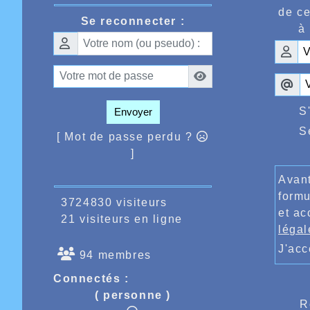
Autres r
de ce
Se reconnecter :
Femme
à 
PENET 
Spanhov
VANHA
BEHAGU
S
Envoyer
GERMAN
S
Van Lie
[ Mot de passe perdu ?
Homme
]
BENYAH
Avant
CATOIR
formu
3724830 visiteurs
DHALLUI
et ac
21 visiteurs en ligne
Douvry 
légal
MARCEL
J'ac
94 membres
Naasse
TES Pie
Connectés :
Vanover
( personne )
R