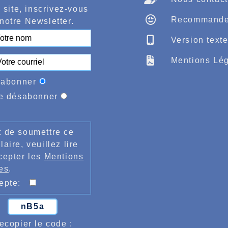
.
 site, inscrivez-vous
ns Internationaux.
Recommande
notre Newsletter.
 dans un premier temps où le vétéran Guillaume Des
ional où il devait réaliser 4h01mn05. Puis celui de
Version text
er
icipants Halluinois, tout comme à Londres du 1
au 
’encourager, la vétéran femme Pascale Monnier de
Mentions Lég
ce dans sa catégorie, Gregory Fremaux 3h23mn
ème
 Petite en 4h01mn52, 882
sur 1521 dans sa catég
e un bon résultat également pour ce week-end, celu
'abonner
 devait parcourir en 6mn45 à 5 secondes du record 
e désabonner
r du club semble prendre « le pas » de son papa.
 de soumettre ce
laire, veuillez lire
cepter les
Mentions
es
.
cepte:
nB5a
ecopier le code :