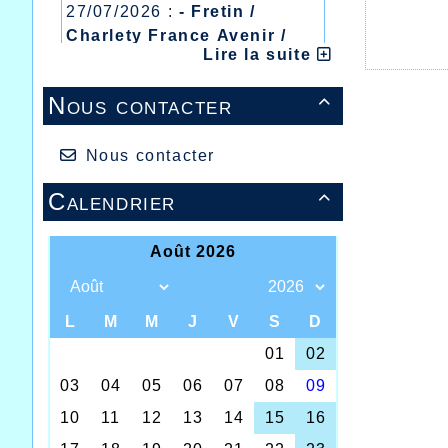
27/07/2026 :
- Fretin /
Charlety France Avenir /
Lire la suite
Heusden Zolder
20/07/2026 :
- Courtrai /
Nous contacter

Mont des Cats
13/07/2026 :
- Lyon /
Meeting Abeilles /
Nous contacter
Régionaux /
Calendrier
