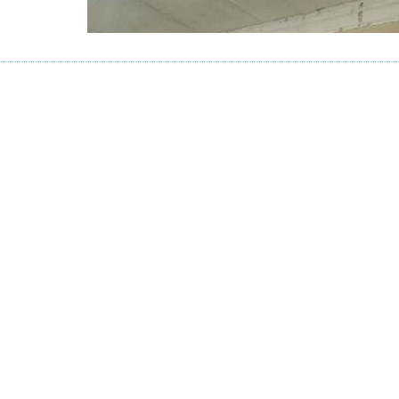
Podium France 10kms Thomas DELEU (a
THOMAS DELEU EN BRONZE AUX CHAMPIONNAT