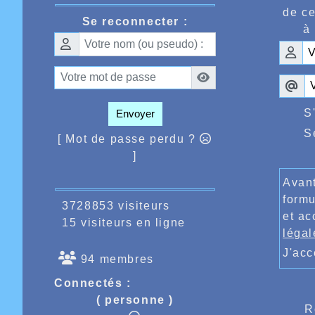
16mn43
de ce
Maratho
Se reconnecter :
à 
Londres
internat
les part
cesse d
ème
8
pla
Nicolas
Il rest
S
Envoyer
qu’elle
S
marcheu
[ Mot de passe perdu ?
]
Avant
formu
3728853 visiteurs
et ac
15 visiteurs en ligne
légal
J'ac
94 membres
Connectés :
( personne )
R