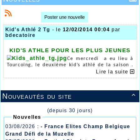
Poster une nouvelle
Kid's Athlé 2 Tg
- le
12/02/2014 00:04
par
bdecatoire
KID'S ATHLE POUR LES PLUS JEUNES
Ce mercredi a eu lieu à
Tourcoing, le deuxième kid’s athlé de la saison .
Six épreuves étaient au programme (lancée de
Lire la suite
medecine-ball arrière, lancer d’anneaux, relais
haies, hauteur, saut de grenouille et relais F1).
Pour effectuer ses épreuves neuf halluinois dont
Nouveautés du site

QUIVRON Claire, BRUNNEVALLE Victor, WECTEEN
Félix,MARCELLI lalie, VANHEE Simon, LAMARCQ
Mathys, VANHALWYN Julia et VANHALWYN
(depuis 30 jours)
Suzie repartis dans deux équipes.
Nouvelles
Sur un total de 5 équipes ( 3 LMA et 2 AHVL) , les
03/08/2026 :
- France Elites Champ Belgique
équipes halluinoises finissent 2ème et 4ème à
Grand Défi de la Muzelle
cette compétition.