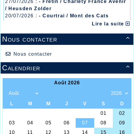
27/07/2026 :
Félicitations aux futurs champions.
- Fretin / Charlety France Avenir
/ Heusden Zolder
20/07/2026 :
- Courtrai / Mont des Cats
13/07/2026 :
- Lyon / Meeting Abeilles /
Lire la suite
Régionaux /
Nous contacter

Nous contacter
Calendrier
