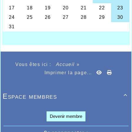
76ème sur 89. En hauteur 1m40 record personnel. Au
50m haies 10"26,1000m 3'52"62.
Félicitations à nos 3 athlètes d'avoir bien représentées
les couleurs du club.
Vous êtes ici :
Accueil
»
Imprimer la page...
Espace membres

Devenir membre