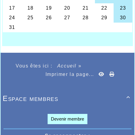
Wasson, et sur la 3
marche du podium,
William Vanacker, chez les cadettes Agathe
Delahoutre et au cross long chez les vétérans
Pascal Méloni. A 15 reprises donc, les athlètes
Halluinois furent appelés au podium. D’autres
ème
échouèrent de peu, à la 4
place, ce fut le
cas du benjamin Antoine Douvry, de la cadette
Helena Méloni, de Najib Temouchi au cross
court, Laurent Gauthier chez les vétérans
cross court, et de l’espoir Antonin Pradon au
ème
cross long. Belle 5
place pour la poussine
Lily Batiau, la benjamine Agathe Penet, la
minime fille Flavie Truant, le benjamin
Vous êtes ici :
Accueil
»
Timothé Vanoverberghe, le junior Thibault
Imprimer la page...
Walger, Bruno Allart au cross court vétérans.
Espace membres

Devenir membre