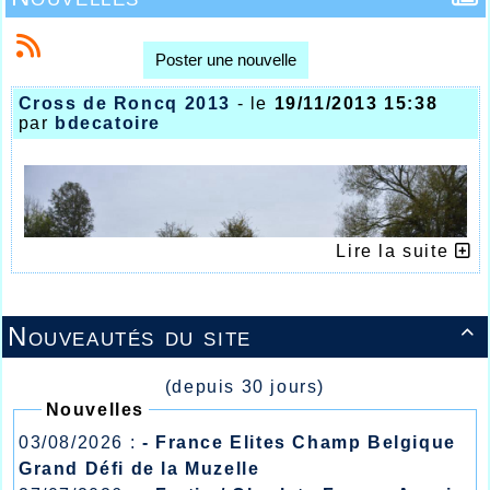
Poster une nouvelle
Cross de Roncq 2013
- le
19/11/2013 15:38
par
bdecatoire
Lire la suite
Nouveautés du site

(depuis 30 jours)
Nouvelles
03/08/2026 :
- France Elites Champ Belgique
Grand Défi de la Muzelle
BELLE RENTREE DE CROSS-COUNTRY