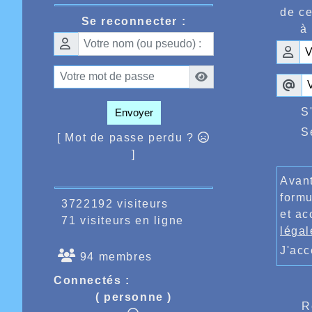
d’Agath
de ce
que Mar
Se reconnecter :
égaleme
à 
la même
il fall
Waegeba
sur 5000
Enfin T
S
Envoyer
Espoirs 
ème
S
la 6
[ Mot de passe perdu ?
course t
]
Avant
formu
3722192 visiteurs
et ac
71 visiteurs en ligne
légal
J'ac
94 membres
Connectés :
( personne )
R