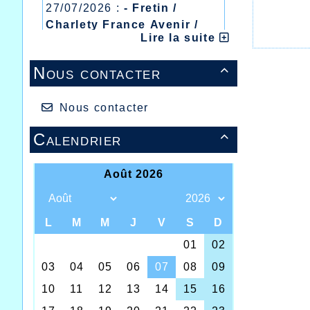
27/07/2026 :
- Fretin /
Charlety France Avenir /
Lire la suite
Heusden Zolder
20/07/2026 :
- Courtrai /
Nous contacter

Mont des Cats
13/07/2026 :
- Lyon /
Meeting Abeilles /
Nous contacter
Régionaux /
Calendrier
