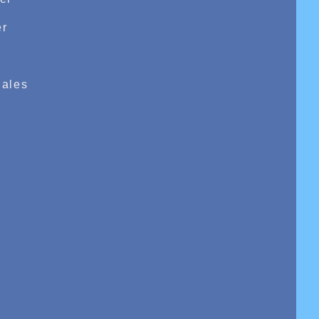
00m, 13m58 au disque et 1m32 en hauteur,
7m17 au javelot et 3m88 en longueur, enfin
r
t 3m60 en longueur.
e
ales