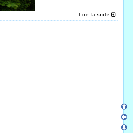
Lire la suite
 ATHLETES HALLUINOIS
 les championnats Départementaux sur piste
rises que les jaunes et bleus furent appelés
s où Clara Di Girolamo devait pulvériser son
e en 4.57.00, et Delphine Méloni dans la
e de bout en bout en tête de course en
ve en 2.43.97
et Adrien Delafosse sur 200m en 24.77 record
 en 12.17 (12.25 en série). Enfin 3