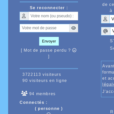
Vanover
de ce
derrièr
Se reconnecter :
53 poin
à 
S
Envoyer
S
[ Mot de passe perdu ?
]
Avant
formu
3722113 visiteurs
et ac
90 visiteurs en ligne
légal
J'ac
94 membres
Connectés :
( personne )
R