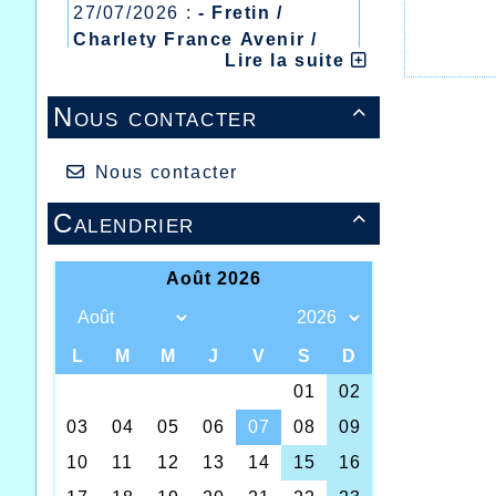
27/07/2026 :
- Fretin /
Charlety France Avenir /
Lire la suite
Heusden Zolder
20/07/2026 :
- Courtrai /
Nous contacter

Mont des Cats
13/07/2026 :
- Lyon /
Meeting Abeilles /
Nous contacter
Régionaux /
Calendrier

Encore 
pour les
sur le p
Avec tro
record p
même cat
11.19.3
Médaille
personne