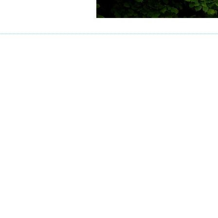
DE BONS DEPARTEMENTAUX POUR LES
un gros week-end pour l’athlétisme Halluinois avec
 jeunes comme pour les adultes, et, c’est à sept rep
odium.
is titres demi-fond chez les filles sur 1500m junior
ersonnel de plus 15 secondes en courant la distanc
égorie, mais sur 3000m qu’elle devait couvrir seul
7, et aussi sur 800m juniors avec Daryll Ann Degrae
 également, en argent cette fois, pour le jeune cad
ème
l alors qu’il avait fait une belle 4
place sur 100m