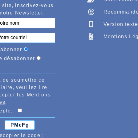
berghe réalisait 66 points réalisant 3.37.15 sur 10
 site, inscrivez-vous
e, 62 points pour Théo Nassens avec 8.12 sur 50m, 1
Recommande
ts pour Elias Benyahia 3.55.38, 12m90 au disque e
notre Newsletter.
Version text
Mentions Lég
'abonner
e désabonner
 de soumettre ce
laire, veuillez lire
cepter les
Mentions
es
.
cepte:
PMeFg
ecopier le code :