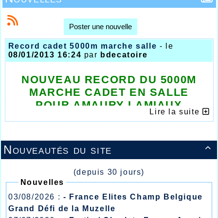
Poster une nouvelle
Record cadet 5000m marche salle
- le
08/01/2013 16:24
par
bdecatoire
NOUVEAU RECORD DU 5000M
MARCHE CADET EN SALLE
POUR AMAURY LAMIAUX
Lire la suite
En couvrant la distance du 5000m marche en salle
en 25'35", le jeune cadet Amaury Lamiaux a battu
le record de l'AHVL le week-end dernier, l'ancien
Nouveautés du site

record qu'il détenait se trouvait à 27mn, c'est dire
la belle progression d'Amaury. Félicitations !!!
(depuis 30 jours)
Nouvelles
03/08/2026 :
- France Elites Champ Belgique
Grand Défi de la Muzelle