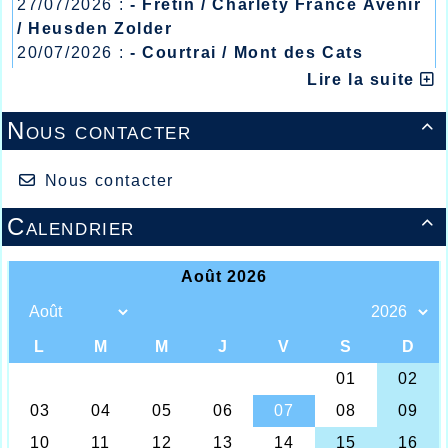
27/07/2026 :
- Fretin / Charlety France Avenir
/ Heusden Zolder
20/07/2026 :
- Courtrai / Mont des Cats
13/07/2026 :
- Lyon / Meeting Abeilles /
Lire la suite
Régionaux /
Nous contacter

Nous contacter
Calendrier

EMMA MEIRHAEGHE CHAMPIONNE
REGIONALE SUR 1000m,
LE DEMI-FOND EN EVIDENCE A
VILLENEUVE D’ASCQ
C’est sous des conditions météo très peu
favorables à la performance que s’est déroulé
le meeting de l’AC Villeneuve d’Ascq, meeting