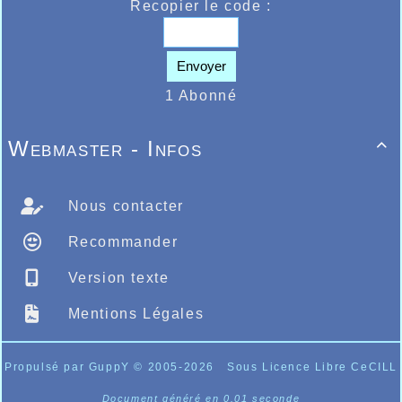
minimes filles Clémence Guirous terminait
Recopier le code :
4ème en 13’13’’98.
Envoyer
1 Abonné
Webmaster - Infos

Nous contacter
Recommander
Version texte
Mentions Légales
Propulsé par GuppY
© 2005-2026
Sous Licence Libre CeCILL
Document généré en 0.01 seconde