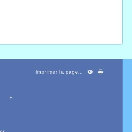
Imprimer la page...

er