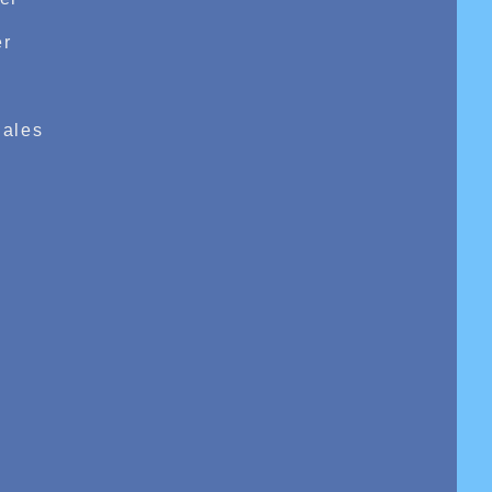
r
e
ales