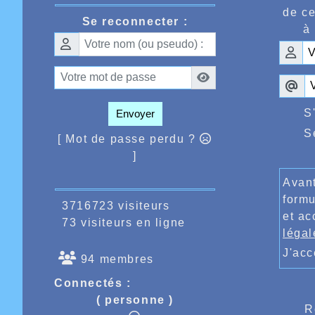
de ce
Se reconnecter :
à 
S
Envoyer
S
[ Mot de passe perdu ?
]
Avant
formu
3716723 visiteurs
et ac
73 visiteurs en ligne
légal
J'ac
94 membres
Connectés :
( personne )
R