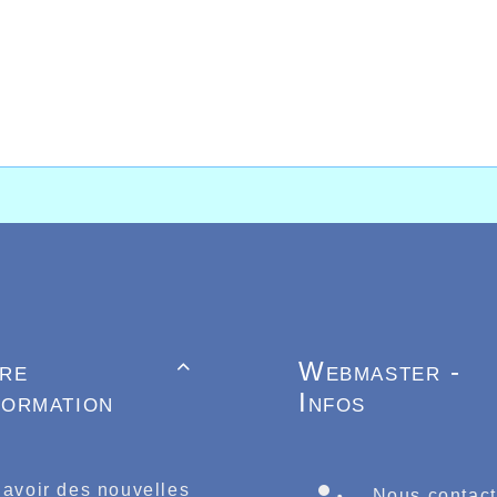
tre
Webmaster -

formation
Infos
 avoir des nouvelles
Nous contact