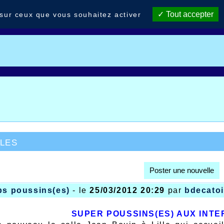
Tout accepter
 sur ceux que vous souhaitez activer
les
Poster une nouvelle
bs poussins(es)
- le
25/03/2012 20:29
par
bdecatoi
SUPER POUSSINS(ES) AUX INT