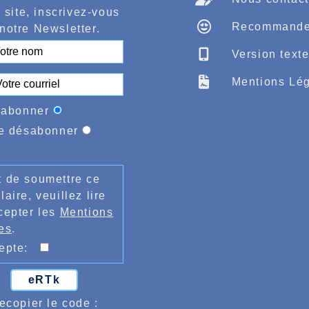
 site, inscrivez-vous
Recommande
notre Newsletter.
Version text
Mentions Lég
'abonner
e désabonner
 de soumettre ce
laire, veuillez lire
cepter les
Mentions
es
.
cepte:
eRTk
ecopier le code :