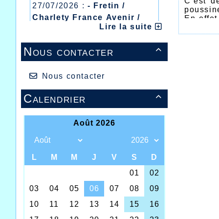
C’est d
27/07/2026 :
- Fretin /
poussine
Charlety France Avenir /
En effe
Lire la suite
points 
Heusden Zolder
l’équipe
20/07/2026 :
- Courtrai /
Côté pe
Nous contacter

Mont des Cats
60 poin
Vanlerbe
13/07/2026 :
- Lyon /
Chez le
Meeting Abeilles /
Nous contacter
totalisa
Régionaux /
11 point
Calendrier

Théo Na
Pierre-
Benyahi
38 poin
Simon M