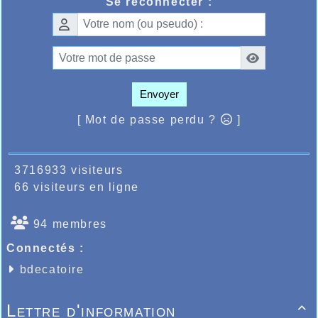
Se reconnecter :
salle où Lison Dhalluin sur le 3000m espoirs
filles prenait la 11ème place en 17.13.00 à 25
secondes de son record personnel tandis que
chez les cadets, Amaury Lamiaux sur 5000m
terminait 13ème en 28..40.01
Envoyer
[ Mot de passe perdu ?
]
3716933 visiteurs
66 visiteurs en ligne
94 membres
Connectés :
bdecatoire
Lettre d'information
