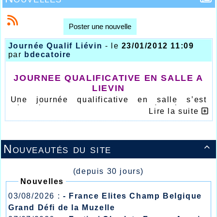
Poster une nouvelle
Journée Qualif Liévin
- le
23/01/2012 11:09
par
bdecatoire
JOURNEE QUALIFICATIVE EN SALLE A
LIEVIN
Une journée qualificative en salle s’est
déroulée ce samedi 21 janvier à Liévin au
Lire la suite
stade couvert régional et il fallait remarquer
les belles performances sur le 3000m de
Aurélien Pinck qui couvrait la distance en
8.58.81 et de Justin Jude sur la même
Nouveautés du site

distance en 9.00.82, belle course également
sur 60m de Sébastien Neves en 7.38 alors que
Pierre Carlevaris réalisait sur la même
(depuis 30 jours)
distance 7.64 mais également 5m25 au saut en
Nouvelles
longueur, Stéphane De Castro 7.73 sur 60m et
5m30 en longueur, Quentin Soldera 7.91 au
03/08/2026 :
- France Elites Champ Belgique
60m et 4m59 en longueur, Clément Laruelle
Grand Défi de la Muzelle
7.91 sur 60m. Bonnes performances également