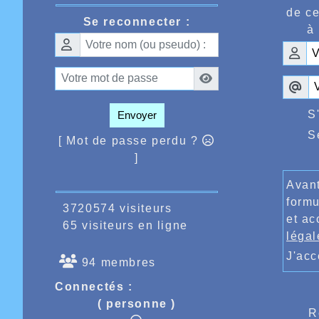
40’58’,
de ce
Se reconnecter :
Amelie 
à 
Faria 4
Côté ma
Vercaut
Ahmed A
36ème d
avoir c
9’26’’8
S
Envoyer
Hocine 
S
Gregory
[ Mot de passe perdu ?
national
]
Le vend
d’absen
Avant
fallait
formu
distanc
3720574 visiteurs
termina
et ac
65 visiteurs en ligne
28’’26,
légal
100m en
Il faut
J'ac
94 membres
de la R
qui ava
Connectés :
devait 
( personne )
kilomèt
R
bout d