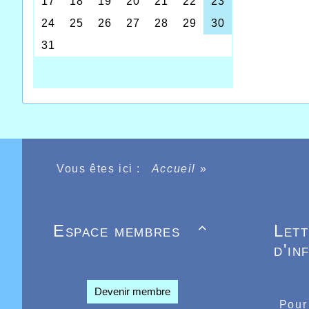
Vous êtes ici :
Accueil
»
Espace membres
Let

Une foi
partic
d'in
athlète
auspice
meilleu
Devenir membre
course 
Pour
perform