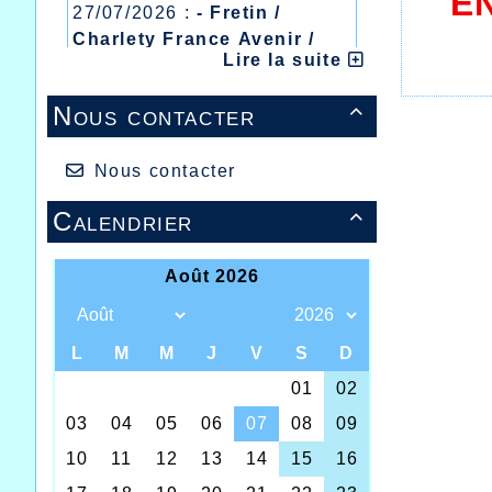
E
27/07/2026 :
- Fretin /
Charlety France Avenir /
Lire la suite
Heusden Zolder
20/07/2026 :
- Courtrai /
Nous contacter

Mont des Cats
13/07/2026 :
- Lyon /
Meeting Abeilles /
Nous contacter
Régionaux /
Calendrier
