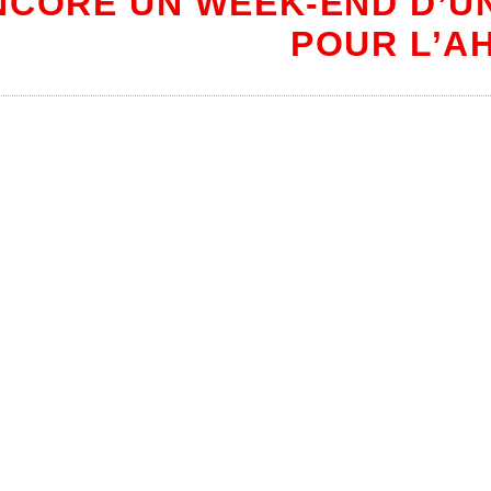
NCORE UN WEEK-END D’UN
POUR L’A