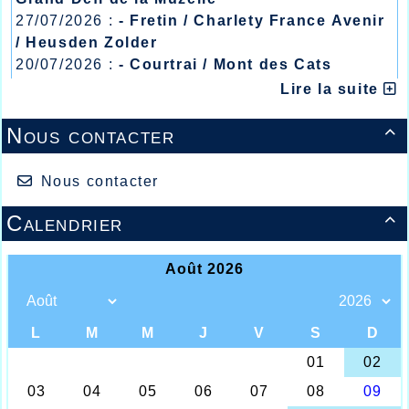
27/07/2026 :
- Fretin / Charlety France Avenir
/ Heusden Zolder
20/07/2026 :
- Courtrai / Mont des Cats
13/07/2026 :
- Lyon / Meeting Abeilles /
Lire la suite
Régionaux /
Nous contacter

Nous contacter
Calendrier

Championnats France 10kms / Route du
Louvre-Lens
Une fois de plus le week-end pour le club
d’athlétisme d’Halluin devait se montrer
d’une intensité particulièrement forte, à
commencer par le championnat de France
du 10kms à Troyes où 15 athlètes de l’AHVL
étaient présents avec l’intention de montrer
les couleurs du club sous de bons
auspices, ce qu’ils devaient faire tous avec