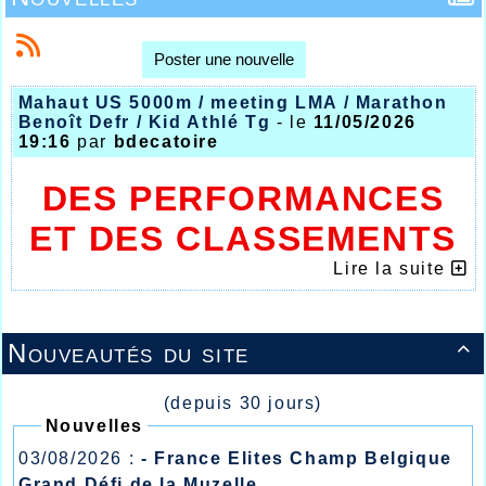
Poster une nouvelle
Mahaut US 5000m / meeting LMA / Marathon
Benoît Defr / Kid Athlé Tg
- le
11/05/2026
19:16
par
bdecatoire
DES PERFORMANCES
ET DES CLASSEMENTS
DE TRÈS BON NIVEAU
Lire la suite
POUR LES ATHLÈTES
Nouveautés du site
HALLUINOIS

(depuis 30 jours)
Nouvelles
03/08/2026 :
- France Elites Champ Belgique
Grand Défi de la Muzelle