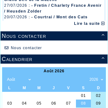
27/07/2026 :
- Fretin / Charlety France Avenir
/ Heusden Zolder
20/07/2026 :
- Courtrai / Mont des Cats
13/07/2026 :
- Lyon / Meeting Abeilles /
Lire la suite
Régionaux /
Nous contacter

Nous contacter
Calendrier

Mahaut COOREN / Benoît DEFRETIN /
Triathlon Kids Athlé
Pour l’AHVL une fois de plus un week-end
de hautes performances et des résultats
très encourageants pour une bonne partie
des athlètes, à commencer par de nouveau
une performance de National 1 pour notre
américaine en études aux États Unis