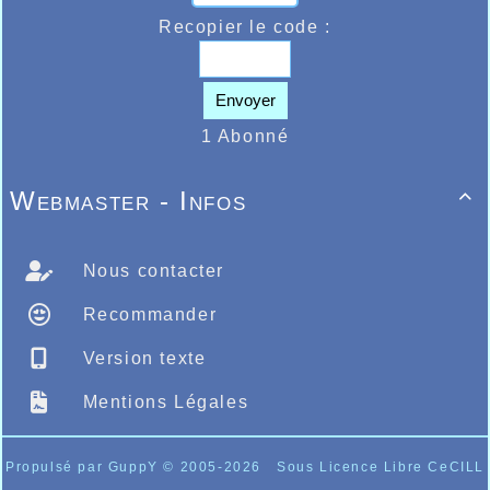
des jaunes et bleus chez les Kid’s
Recopier le code :
Les résultats ci-dessous :
ICI
Envoyer
1 Abonné
Webmaster - Infos

Nous contacter
Recommander
Version texte
Mentions Légales
Propulsé par GuppY
© 2005-2026
Sous Licence Libre CeCILL