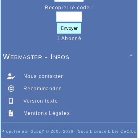
des jaunes et bleus chez les Kid’s
Recopier le code :
Les résultats ci-dessous :
ICI
Envoyer
1 Abonné
Webmaster - Infos

Nous contacter
Recommander
Version texte
Mentions Légales
Propulsé par GuppY
© 2005-2026
Sous Licence Libre CeCILL