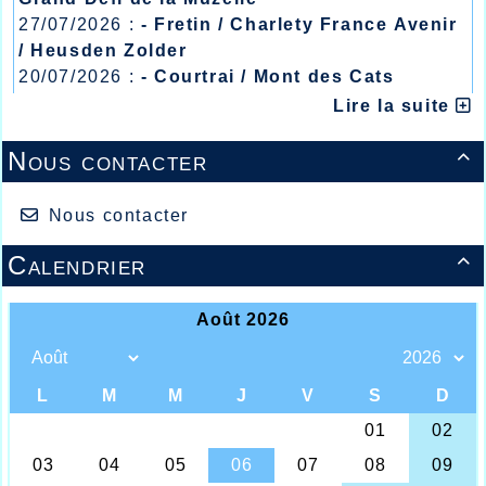
27/07/2026 :
- Fretin / Charlety France Avenir
/ Heusden Zolder
20/07/2026 :
- Courtrai / Mont des Cats
13/07/2026 :
- Lyon / Meeting Abeilles /
Lire la suite
Régionaux /
Nous contacter

Nous contacter
Calendrier

Mahaut COOREN / Benoît DEFRETIN /
Triathlon Kids Athlé
Pour l’AHVL une fois de plus un week-end
de hautes performances et des résultats
très encourageants pour une bonne partie
des athlètes, à commencer par de nouveau
une performance de National 1 pour notre
américaine en études aux États Unis