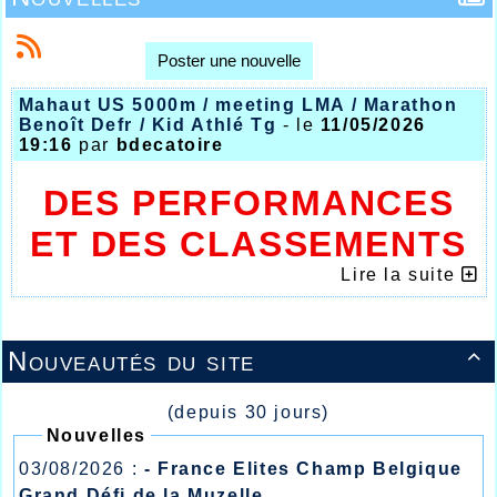
Poster une nouvelle
Mahaut US 5000m / meeting LMA / Marathon
Benoît Defr / Kid Athlé Tg
- le
11/05/2026
19:16
par
bdecatoire
DES PERFORMANCES
ET DES CLASSEMENTS
DE TRÈS BON NIVEAU
Lire la suite
POUR LES ATHLÈTES
Nouveautés du site
HALLUINOIS

(depuis 30 jours)
Nouvelles
03/08/2026 :
- France Elites Champ Belgique
Grand Défi de la Muzelle