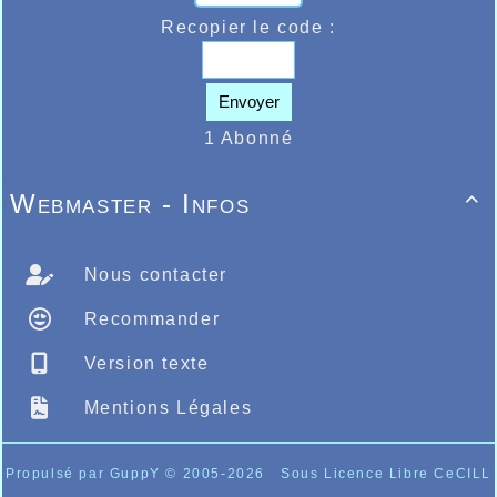
Kesteloot chez le cadettes filles, Augustin
Pacceu chez les juniors, Jules Chantreau,
Recopier le code :
Gabriel Dupont et Léo Crowet sur le cross
court où l’AHVL avait tout misé, Delphine
Meloni dans le cross long féminin. Le club
Envoyer
d’athlétisme une fois de plus bien représenté
où vous pouvez ci-dessous voir tous les
1 Abonné
résultats Halluinois…
Webmaster - Infos
ICI

Nous contacter
Recommander
Version texte
Mentions Légales
Propulsé par GuppY
© 2005-2026
Sous Licence Libre CeCILL