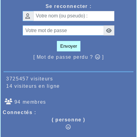
Quelques féminines avaient organisé leur
Se reconnecter :
déplacement en Espagne au marathon de
Séville où un grand nombre de coureurs
Français avaient eu la même idée, elles
devaient très bien s’en sortir et afficher de
bonnes performances, la première à passer la
ligne devait être Cécile Dame qui réalisait
3h23’53’’, un peu derrière Chloé Canfin
Envoyer
terminait elle en 3h24’53’’ puis Amélie
Delfairière terminait en 3h40’01’’ et Céleste
[ Mot de passe perdu ?
]
Faria en 3h49’42’’, félicitations les filles…
3725457 visiteurs
14 visiteurs en ligne
94 membres
Connectés :
( personne )