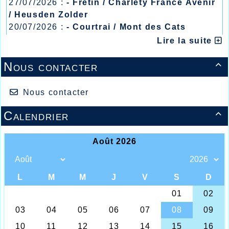
27/07/2026 :
- Fretin / Charlety France Avenir
/ Heusden Zolder
20/07/2026 :
- Courtrai / Mont des Cats
13/07/2026 :
- Lyon / Meeting Abeilles /
Lire la suite
Régionaux /
Nous contacter

Nous contacter
Calendrier

Les jeunes à Jean Bouin
Un week-end plutôt réservé aux catégories
jeunes pour les athlètes Halluinois qui se
sont, durant les deux jours, déplacés au stade
Jean Bouin à Lille afin de se qualifier pour les
championnats Départementaux pour les
Benjamins(es) le 8 mars au même endroit,
pour les Minimes le 7 mars à Lille également.
Concernant la catégorie Benjamins(es) il faut
remarquer les bonnes performances de la
benjamine Violaine Descheemacker qui devait
totaliser sur les 3 épreuves 103 points mais