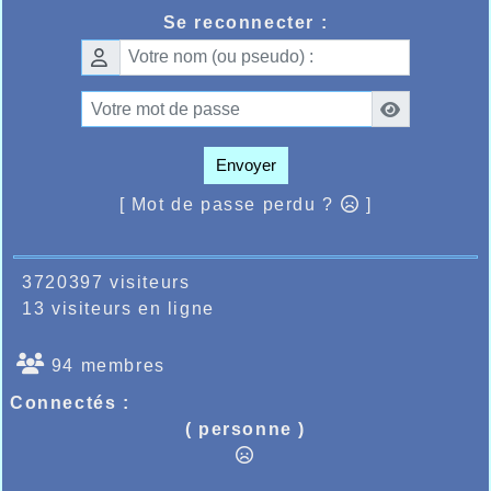
un premier temps pour les mois à venir mais
surtout pour une saison estivale qui devrait la
Se reconnecter :
faire monter encore d’un cran.
Cette jeune athlète de nationalité Belge mais
qui semble bien se plaire dans le club
Halluinois nous apportera sans aucun doute
encore de belles satisfactions dans les
semaines et les mois à venir.
Envoyer
[ Mot de passe perdu ?
]
3720397 visiteurs
13 visiteurs en ligne
94 membres
Connectés :
( personne )