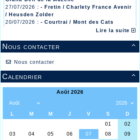
27/07/2026 :
- Fretin / Charlety France Avenir
/ Heusden Zolder
20/07/2026 :
- Courtrai / Mont des Cats
13/07/2026 :
- Lyon / Meeting Abeilles /
Lire la suite
Maaike VANDER CRUYSSEN
Régionaux /
Dans un premier temps il est important de
Nous contacter
revenir sur la rencontre traditionnelle et

annuelle des plus jeunes le mardi avant les
vacances de Noël salle Berlioz où les
responsables jeunes de l’AHVL organisent
Nous contacter
chaque année depuis maintenant plusieurs
décennies une rencontre salle avec plusieurs
Calendrier

épreuves et pour cette année la catégorie
« Poussins(es) », il fallait retirer de ces
résultats la belle 1ère place chez les filles de
Yasmine Gettaf qui avec 21 points remportait
l’épreuve après avoir sauté 9,00m au
pentabond, lancé le médecine-ball arrière à
6,00m, 0,90m en hauteur et 6’’33 sur les
haies, 4’’22 sur la vitesse plat juste derrière
Yasmine Izel Acka totalisait 20 points et
Margot Duee 18 points, alors que chez les
garçons c’est l’Ustien Axel Lebrun qui