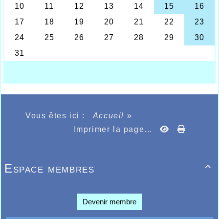
l’emportait avec 25 points sur les épreuves
devant l’Halluinois Lenzo Scherpereel 22
points qui sautait 9m20 au pentabond, hauteur
1m05, 6’’32 sur les haies, 4’’26 sur la vitesse
plat et 6,00m au lancer de medecine-ball
arrière. C’est 27 enfants qui au terme de la
compétition se faisaient comme chaque année
remettre la coquille de Noël agrémentée de
guimauve afin de bien terminer 2025.
Les poussins(es) salle Berlioz
RÉSULTATS :
ICI
Vous êtes ici :
Accueil
»
Côté adulte la performance est à mettre à
Imprimer la page...
l’actif de l’espoir féminine Maaike Vander
Cruyssen qui revient très bien en forme en
cette fin d’année et qui se retrouvait sur la
piste de la salle de Gand et sur 1000m, elle
Espace membres
devait dominer la course sans problème, en

tête de bout en bout et passer la ligne
d’arrivée en 2’51’’70, nouveau record
personnel et du club indoor performance de
Devenir membre
nationale 3 et record de province Belge, qui
laisse supposer de belles performances dans