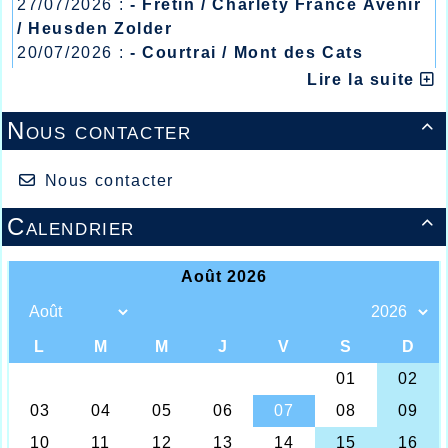
27/07/2026 :
- Fretin / Charlety France Avenir
/ Heusden Zolder
20/07/2026 :
- Courtrai / Mont des Cats
13/07/2026 :
- Lyon / Meeting Abeilles /
Lire la suite
Régionaux /
Nous contacter

Nous contacter
Ils ont battu leur record !!!
Calendrier
