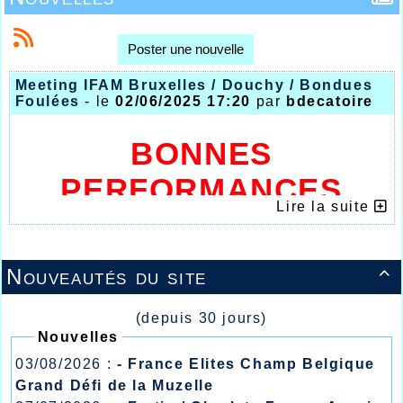
Poster une nouvelle
Meeting IFAM Bruxelles / Douchy / Bondues
Foulées
- le
02/06/2025 17:20
par
bdecatoire
BONNES
PERFORMANCES
Lire la suite
DES JAUNES ET
BLEUS
Nouveautés du site

CE WEEK-END
(depuis 30 jours)
Nouvelles
03/08/2026 :
- France Elites Champ Belgique
Grand Défi de la Muzelle