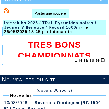
Poster une nouvelle
Interclubs 2025 / TRail Pyramides noires /
Jeunes Villeneuve / Record 1000m
- le
26/05/2025 18:45
par
bdecatoire
TRES BONS
CHAMPIONNATS
Lire la suite
INTER
CLUBS POUR
LE CLUB HALLUINOIS
Nouveautés du site

(depuis 30 jours)
Nouvelles
10/08/2026 :
- Beveren / Oordegem (RC 1500
F) / Grand Bornant