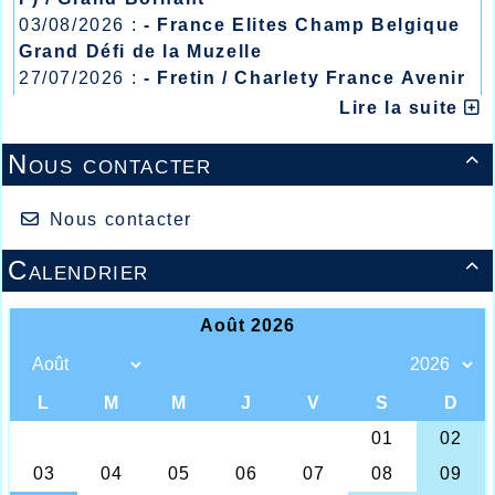
03/08/2026 :
- France Elites Champ Belgique
Grand Défi de la Muzelle
27/07/2026 :
- Fretin / Charlety France Avenir
/ Heusden Zolder
Lire la suite
20/07/2026 :
- Courtrai / Mont des Cats
13/07/2026 :
- Lyon / Meeting Abeilles /
Nous contacter

Régionaux /
L'AHVL à Noyon
Nous contacter
Le rendez-vous est non seulement
Calendrier

incontournable, mais également
indispensable et déterminant chaque
année aux championnats interclubs qui
est le meilleur moyen d’évaluer la bonne
santé du club et la progression de ce