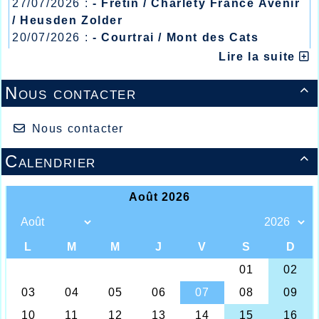
27/07/2026 :
- Fretin / Charlety France Avenir
/ Heusden Zolder
20/07/2026 :
- Courtrai / Mont des Cats
13/07/2026 :
- Lyon / Meeting Abeilles /
Lire la suite
Régionaux /
Nous contacter

Le staff Halluinois sur la "Route du Louvre"
Nous contacter
Un Week-end encore riche en
évènements au club d’athlétisme
Calendrier

d’Halluin avec à partir du mercredi 7
mai les jeunes se retrouvaient sur le
stade Vandeveegaete à Tourcoing
avec une compétition « école
d’athlé » poussins et le bon
comportement des poussines Louise
Houtekiet et Louise Larquemain qui
respectivement prenaient la 4ème et
5ème place avec 52 et 50 points et
chez les poussins Ibrahim Oulad
Moussa avec 56 points et Luka