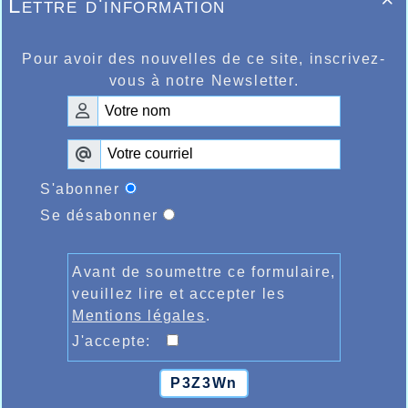
Lettre d'information

5kms du master Ahmed Abousitre
4ème et 1er de sa catégorie en 15.46
alors que le jeune cadet Aymene
Pour avoir des nouvelles de ce site, inscrivez-
Karboubi réalisait lui 17.00, 1er de sa
vous à notre Newsletter.
catégorie également, sur la même
distance il fallait ressortir les 17.40
de Thomas Flament, 18.45 de David
Buisine 4ème master 2, 22.54 pour
Lydie Majcherczyck 5ème master 2
féminine. Sur 10kms, très belle
S'abonner
seconde place en master 2 de
Se désabonner
Stéphanie Legrand en 40.48, 4ème
place en master 0 pour Kamel Leulmi
en 35.25.
Avant de soumettre ce formulaire,
Sur le marathon, c’est Jérôme
veuillez lire et accepter les
Gossart qui devait faire la meilleure
Mentions légales
.
prestation Halluinoise en 2h42.45
J'accepte:
dans la fournaise, derrière 1er en
master 1, Benoît Defretin passait la
ligne d’arrivée après 2h51.55, Alain
P3Z3Wn
Ghesquière et Arnaud Lamarck