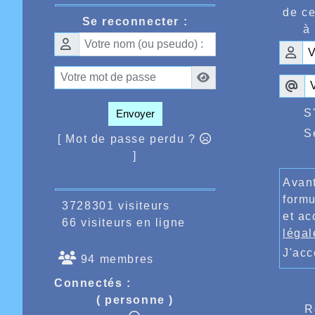
dans l
de ce
Se reconnecter :
d’athlét
à 
Ce week
Italie 
puisqu’
en 2022
d’arriv
avoir r
S
Envoyer
Enfin d
dans l’
S
[ Mot de passe perdu ?
établi 
]
Pour te
Dekeist
Avant
Les pro
Lille, 
formu
3728301 visiteurs
de rela
et ac
66 visiteurs en ligne
légal
J'ac
94 membres
Connectés :
( personne )
R