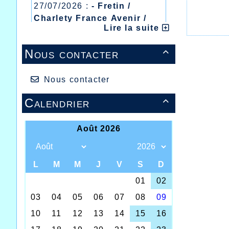
27/07/2026 :
- Fretin /
Charlety France Avenir /
Lire la suite
Heusden Zolder
20/07/2026 :
- Courtrai /
Nous contacter

Mont des Cats
13/07/2026 :
- Lyon /
Meeting Abeilles /
Nous contacter
Régionaux /
Calendrier
